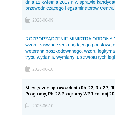
dnia 11 kwietnia 2017 r. w sprawie kandy
przewodniczącego i egzaminatorów Centraln
2026-06-09
ROZPORZĄDZENIE MINISTRA OBRONY NARO
wzoru zaświadczenia będącego podstawą do 
weterana poszkodowanego, wzoru legityma
trybu wydania, wymiany lub zwrotu tych legi
2026-06-10
Miesięczne sprawozdania Rb-23, Rb-27, 
Programy, Rb-28 Programy WPR za maj 202
2026-06-10