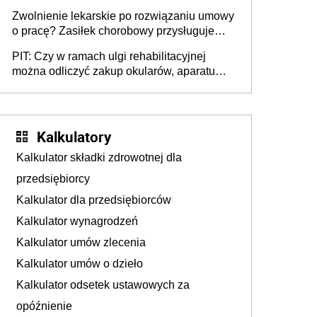
Zwolnienie lekarskie po rozwiązaniu umowy
o pracę? Zasiłek chorobowy przysługuje
tylko w przypadku zachorowania w ciągu 14
PIT: Czy w ramach ulgi rehabilitacyjnej
dni od ustania stosunku pracy
można odliczyć zakup okularów, aparatu
słuchowego i skutera inwalidzkiego?
Kalkulatory
Kalkulator składki zdrowotnej dla
przedsiębiorcy
Kalkulator dla przedsiębiorców
Kalkulator wynagrodzeń
Kalkulator umów zlecenia
Kalkulator umów o dzieło
Kalkulator odsetek ustawowych za
opóźnienie