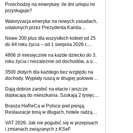
Przechodzę na emeryturę: ile dni urlopu mi
dlaczego?
przysługuje?
Waloryzacja emerytur na nowych zasadach,
ustalonych przez Prezydenta Karola
Nawrockiego – już nie tylko procentowa, ale
Nowe 200 plus dla wszystkich kobiet od 25
również kwotowa podwyżka świadczeń?
do 64 roku życia – od 1 sierpnia 2026 r.
świadczenie przysługuje w ramach nowego
4806 zł miesięcznie na każde dziecko do 3.
programu rządowego
roku życia i niezależnie od dochodów, a od
4. roku życia 800 plus – nowe świadczenie
3500 złotych dla każdego bez względu na
ma odwrócić trend spadku liczby urodzeń w
dochody. Wypłaty ruszą w drugiej połowie
Polsce
sierpnia. Trzeba jednak złożyć wniosek
Dają dobrze zarobić na etacie i jeszcze
dopłacają do mieszkania. Szukają 2 tysięcy
pracowników
Branża HoReCa w Polsce pod presją.
Restauracje toną w długach, hotele radzą
sobie lepiej [GOŚĆ INFOR.PL]
VAT 2026. Jak nie pogubić się w przepisach
i zmianach związanych z KSeF