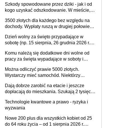
odliczenie
Szkody spowodowane przez dziki - jak i od
mld zł
kogo uzyskać odszkodowanie. W mieście,
na drodze i na terenach rolniczych
3500 złotych dla każdego bez względu na
dochody. Wypłaty ruszą w drugiej połowie
sierpnia. Trzeba jednak złożyć wniosek
Dzień wolny za święto przypadające w
sobotę (np. 15 sierpnia, 26 grudnia 2026 r.) –
zasady rozliczania czasu pracy, obowiązki
Komu należą się dodatkowe dni wolne od
pracodawcy (sektor prywatny i administracja
pracy za święta wypadające w soboty i
publiczna), najczęstsze pytania
niedziele? Jak to wygląda w 2026 roku?
Można odliczyć prawie 5000 złotych.
Wystarczy mieć samochód. Niektórzy
zapominają o tej uldze w rozliczeniach ze
Dają dobrze zarobić na etacie i jeszcze
skarbówką
dopłacają do mieszkania. Szukają 2 tysięcy
pracowników
Technologie kwantowe a prawo - ryzyka i
wyzwania
Nowe 200 plus dla wszystkich kobiet od 25
do 64 roku życia – od 1 sierpnia 2026 r.