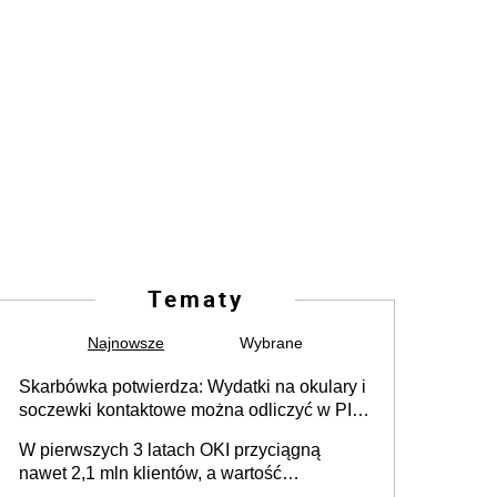
Tematy
Najnowsze
Wybrane
Skarbówka potwierdza: Wydatki na okulary i
soczewki kontaktowe można odliczyć w PIT.
Główny warunek - orzeczenie o
W pierwszych 3 latach OKI przyciągną
niepełnosprawności. Częściowe
nawet 2,1 mln klientów, a wartość
dofinansowanie (np. z zfśs) pomniejsza
zgromadzonych aktywów przekroczy 100