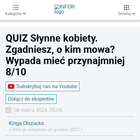
Kategorie
Serwisy
QUIZ Słynne kobiety.
Zgadniesz, o kim mowa?
Wypada mieć przynajmniej
8/10
Subskrybuj nas na Youtube
Dołącz do ekspertów
08 marca 2024, 05:06
Kinga Olszacka
Z Infor.pl związana od grudnia 2022 r.