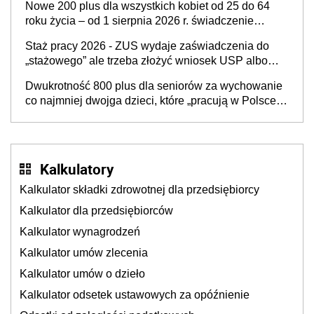
Nowe 200 plus dla wszystkich kobiet od 25 do 64
roku życia – od 1 sierpnia 2026 r. świadczenie
przysługuje w ramach nowego programu rządowego
Staż pracy 2026 - ZUS wydaje zaświadczenia do
„stażowego” ale trzeba złożyć wniosek USP albo
US-7 (za okresy sprzed 1999 roku). Jak odebrać
Dwukrotność 800 plus dla seniorów za wychowanie
zaświadczenie z ZUS?
co najmniej dwojga dzieci, które „pracują w Polsce i
zasilają budżet państwa poprzez płacenie
podatków? Zapadła decyzja Sejmu
Kalkulatory
Kalkulator składki zdrowotnej dla przedsiębiorcy
Kalkulator dla przedsiębiorców
Kalkulator wynagrodzeń
Kalkulator umów zlecenia
Kalkulator umów o dzieło
Kalkulator odsetek ustawowych za opóźnienie