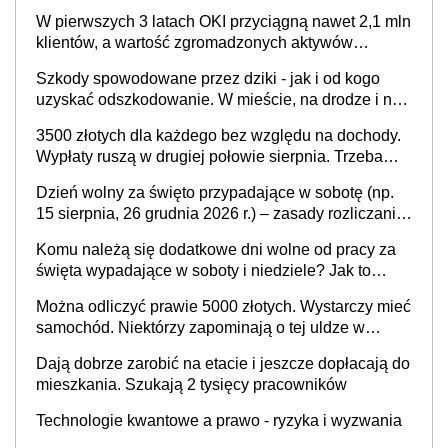
warunek - orzeczenie o niepełnosprawności.
W pierwszych 3 latach OKI przyciągną nawet 2,1 mln
Częściowe dofinansowanie (np. z zfśs) pomniejsza
klientów, a wartość zgromadzonych aktywów
odliczenie
przekroczy 100 mld zł
Szkody spowodowane przez dziki - jak i od kogo
uzyskać odszkodowanie. W mieście, na drodze i na
terenach rolniczych
3500 złotych dla każdego bez względu na dochody.
Wypłaty ruszą w drugiej połowie sierpnia. Trzeba
jednak złożyć wniosek
Dzień wolny za święto przypadające w sobotę (np.
15 sierpnia, 26 grudnia 2026 r.) – zasady rozliczania
czasu pracy, obowiązki pracodawcy (sektor prywatny
Komu należą się dodatkowe dni wolne od pracy za
i administracja publiczna), najczęstsze pytania
święta wypadające w soboty i niedziele? Jak to
wygląda w 2026 roku?
Można odliczyć prawie 5000 złotych. Wystarczy mieć
samochód. Niektórzy zapominają o tej uldze w
rozliczeniach ze skarbówką
Dają dobrze zarobić na etacie i jeszcze dopłacają do
mieszkania. Szukają 2 tysięcy pracowników
Technologie kwantowe a prawo - ryzyka i wyzwania