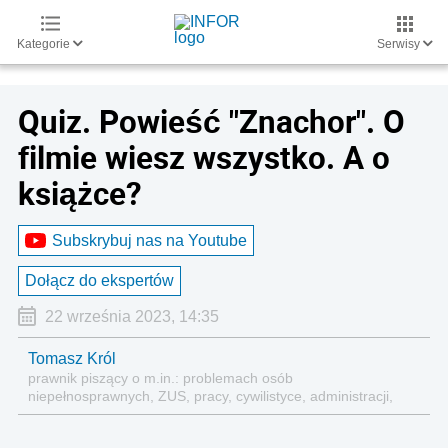
Kategorie
Serwisy
Quiz. Powieść "Znachor". O
filmie wiesz wszystko. A o
książce?
Subskrybuj nas na Youtube
Dołącz do ekspertów
22 września 2023, 14:35
Tomasz Król
prawnik piszący o m.in.: problemach osób
niepełnosprawnych, ZUS, pracy, cywilistyce, administracji,
przedsiębiorcach, podatkach