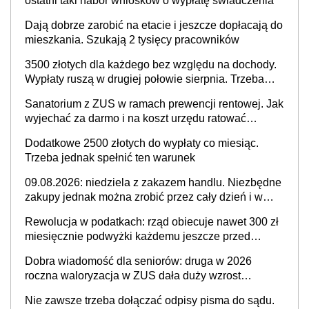
ostatni taki nabór wniosków o wypłatę świadczenia
Dają dobrze zarobić na etacie i jeszcze dopłacają do
mieszkania. Szukają 2 tysięcy pracowników
3500 złotych dla każdego bez względu na dochody.
Wypłaty ruszą w drugiej połowie sierpnia. Trzeba
jednak złożyć wniosek
Sanatorium z ZUS w ramach prewencji rentowej. Jak
wyjechać za darmo i na koszt urzędu ratować
zdrowie?
Dodatkowe 2500 złotych do wypłaty co miesiąc.
Trzeba jednak spełnić ten warunek
09.08.2026: niedziela z zakazem handlu. Niezbędne
zakupy jednak można zrobić przez cały dzień i w
dużym wyborze
Rewolucja w podatkach: rząd obiecuje nawet 300 zł
miesięcznie podwyżki każdemu jeszcze przed
wyborami
Dobra wiadomość dla seniorów: druga w 2026
roczna waloryzacja w ZUS dała duży wzrost
emerytur
Nie zawsze trzeba dołączać odpisy pisma do sądu.