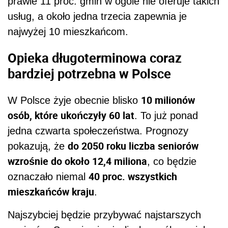
prawie 11 proc. gmin w ogóle nie oferuje takich
usług, a około jedna trzecia zapewnia je
najwyżej 10 mieszkańcom.
Opieka długoterminowa coraz
bardziej potrzebna w Polsce
10 milionów
W Polsce żyje obecnie blisko
osób, które ukończyły 60 lat
. To już ponad
jedna czwarta społeczeństwa. Prognozy
do 2050 roku liczba seniorów
pokazują, że
wzrośnie do około 12,4 miliona
, co będzie
40 proc. wszystkich
oznaczało niemal
mieszkańców kraju
.
Najszybciej będzie przybywać najstarszych