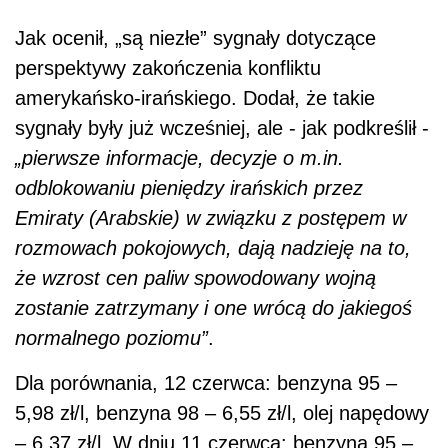
Jak ocenił, „są niezłe” sygnały dotyczące
perspektywy zakończenia konfliktu
amerykańsko-irańskiego. Dodał, że takie
sygnały były już wcześniej, ale - jak podkreślił -
„pierwsze informacje, decyzje o m.in.
odblokowaniu pieniędzy irańskich przez
Emiraty (Arabskie) w związku z postępem w
rozmowach pokojowych, dają nadzieję na to,
że wzrost cen paliw spowodowany wojną
zostanie zatrzymany i one wrócą do jakiegoś
normalnego poziomu”
.
Dla porównania, 12 czerwca: benzyna 95 –
5,98 zł/l, benzyna 98 – 6,55 zł/l, olej napędowy
– 6,37 zł/l. W dniu 11 czerwca: benzyna 95 –