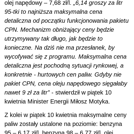
olej napędowy – 7,68 zł/l.
„6,14 groszy za litr
95-tki to najniższa maksymalna cena
detaliczna od początku funkcjonowania pakietu
CPN. Mechanizm obniżający ceny będzie
utrzymywany tak długo, jak będzie to
konieczne. Na dziś nie ma przesłanek, by
wycofywać się z programu. Maksymalna cena
detaliczna jest pochodną sytuacji rynkowej, a
konkretnie - hurtowych cen paliw. Gdyby nie
pakiet CPN, cena oleju napędowego sięgałaby
nawet 9 zł za litr”
- stwierdził w piątek 10
kwietnia Minister Energii Miłosz Motyka.
Z kolei w piątek 10 kwietnia maksymalne ceny
paliw zostały ustalone na poziomie: benzyna
95 – 6,17 zł/l, benzyna 98 – 6,77 zł/l, olej