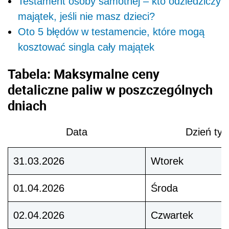
Testament osoby samotnej – kto odziedziczy
majątek, jeśli nie masz dzieci?
Oto 5 błędów w testamencie, które mogą
kosztować singla cały majątek
Tabela: Maksymalne ceny
detaliczne paliw w poszczególnych
dniach
Data
Dzień tyg
31.03.2026
Wtorek
01.04.2026
Środa
02.04.2026
Czwartek