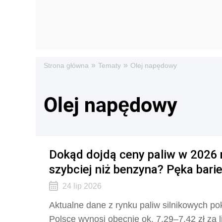
»
»
Strona główna
Tematy
Olej napędowy
Olej napędowy
Dokąd dojdą ceny paliw w 2026 
szybciej niż benzyna? Pęka barier
24 lip 2026
Aktualne dane z rynku paliw silnikowych p
Polsce wynosi obecnie ok. 7,29–7,42 zł za lit