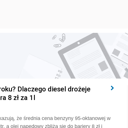
roku? Dlaczego diesel drożeje
a 8 zł za 1l
okazują, że średnia cena benzyny 95-oktanowej w
r, a olej napędowy zbliża się do bariery 8 zł i