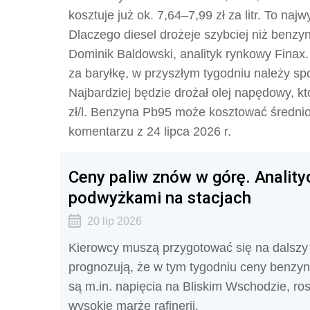
kosztuje już ok. 7,64–7,99 zł za litr. To n
Dlaczego diesel drożeje szybciej niż benzy
Dominik Baldowski, analityk rynkowy Finax. 
za baryłkę, w przyszłym tygodniu należy sp
Najbardziej będzie drożał olej napędowy, 
zł/l. Benzyna Pb95 może kosztować średnio 7
komentarzu z 24 lipca 2026 r.
Ceny paliw znów w górę. Anality
podwyżkami na stacjach
20 lip 2026
Kierowcy muszą przygotować się na dalszy w
prognozują, że w tym tygodniu ceny benzyn
są m.in. napięcia na Bliskim Wschodzie, r
wysokie marże rafinerii.