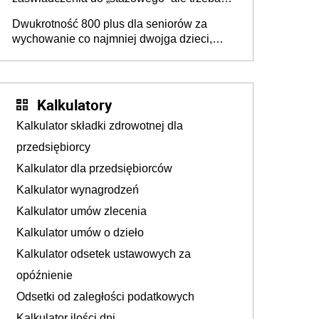
złożyć wniosek USP albo US-7 (za okresy
Dwukrotność 800 plus dla seniorów za
sprzed 1999 roku). Jak odebrać
wychowanie co najmniej dwojga dzieci,
zaświadczenie z ZUS?
które „pracują w Polsce i zasilają budżet
państwa poprzez płacenie podatków?
Zapadła decyzja Sejmu
Kalkulatory
Kalkulator składki zdrowotnej dla
przedsiębiorcy
Kalkulator dla przedsiębiorców
Kalkulator wynagrodzeń
Kalkulator umów zlecenia
Kalkulator umów o dzieło
Kalkulator odsetek ustawowych za
opóźnienie
Odsetki od zaległości podatkowych
Kalkulator ilości dni