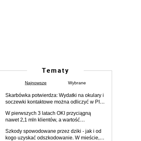
Tematy
Najnowsze
Wybrane
Skarbówka potwierdza: Wydatki na okulary i
soczewki kontaktowe można odliczyć w PIT.
Główny warunek - orzeczenie o
W pierwszych 3 latach OKI przyciągną
niepełnosprawności. Częściowe
nawet 2,1 mln klientów, a wartość
dofinansowanie (np. z zfśs) pomniejsza
zgromadzonych aktywów przekroczy 100
odliczenie
Szkody spowodowane przez dziki - jak i od
mld zł
kogo uzyskać odszkodowanie. W mieście,