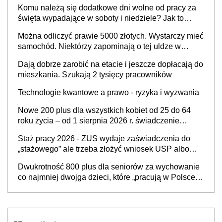
czasu pracy, obowiązki pracodawcy (sektor prywatny
Komu należą się dodatkowe dni wolne od pracy za
i administracja publiczna), najczęstsze pytania
święta wypadające w soboty i niedziele? Jak to
wygląda w 2026 roku?
Można odliczyć prawie 5000 złotych. Wystarczy mieć
samochód. Niektórzy zapominają o tej uldze w
rozliczeniach ze skarbówką
Dają dobrze zarobić na etacie i jeszcze dopłacają do
mieszkania. Szukają 2 tysięcy pracowników
Technologie kwantowe a prawo - ryzyka i wyzwania
Nowe 200 plus dla wszystkich kobiet od 25 do 64
roku życia – od 1 sierpnia 2026 r. świadczenie
przysługuje w ramach nowego programu rządowego
Staż pracy 2026 - ZUS wydaje zaświadczenia do
„stażowego” ale trzeba złożyć wniosek USP albo
US-7 (za okresy sprzed 1999 roku). Jak odebrać
Dwukrotność 800 plus dla seniorów za wychowanie
zaświadczenie z ZUS?
co najmniej dwojga dzieci, które „pracują w Polsce i
zasilają budżet państwa poprzez płacenie
podatków? Zapadła decyzja Sejmu