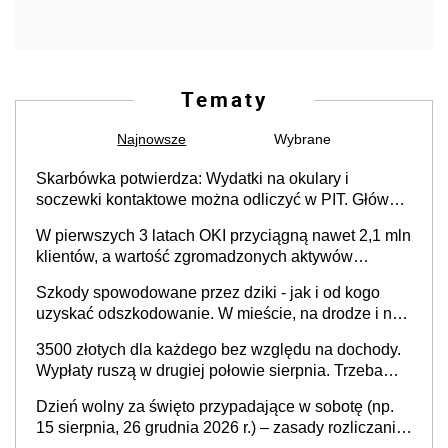
Tematy
Najnowsze
Wybrane
Skarbówka potwierdza: Wydatki na okulary i
soczewki kontaktowe można odliczyć w PIT. Główny
warunek - orzeczenie o niepełnosprawności.
W pierwszych 3 latach OKI przyciągną nawet 2,1 mln
Częściowe dofinansowanie (np. z zfśs) pomniejsza
klientów, a wartość zgromadzonych aktywów
odliczenie
przekroczy 100 mld zł
Szkody spowodowane przez dziki - jak i od kogo
uzyskać odszkodowanie. W mieście, na drodze i na
terenach rolniczych
3500 złotych dla każdego bez względu na dochody.
Wypłaty ruszą w drugiej połowie sierpnia. Trzeba
jednak złożyć wniosek
Dzień wolny za święto przypadające w sobotę (np.
15 sierpnia, 26 grudnia 2026 r.) – zasady rozliczania