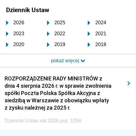
Dziennik Ustaw
2026
2025
2024
2023
2022
2021
2020
2019
2018
2017
2016
2015
pokaż więcej
2014
2013
2012
2011
2010
2009
ROZPORZĄDZENIE RADY MINISTRÓW z
dnia 4 sierpnia 2026 r. w sprawie zwolnienia
2008
2007
2006
spółki Poczta Polska Spółka Akcyjna z
2005
2004
2003
siedzibą w Warszawie z obowiązku wpłaty
z zysku należnej za 2025 r.
2002
2001
2000
Dziennik Ustaw rok 2026 poz. 1058
1999
1998
1997
1996
1995
1994