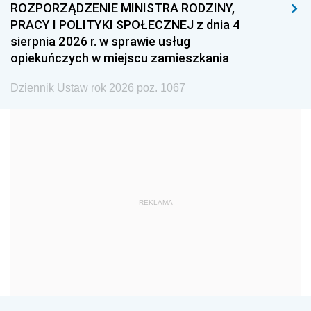
ROZPORZĄDZENIE MINISTRA RODZINY,
1993
1992
1991
PRACY I POLITYKI SPOŁECZNEJ z dnia 4
sierpnia 2026 r. w sprawie usług
1990
1989
1988
opiekuńczych w miejscu zamieszkania
1987
1986
1985
Dziennik Ustaw rok 2026 poz. 1067
1984
1983
1982
1981
1980
1979
1978
1977
1976
1975
1974
1973
1972
1971
1970
REKLAMA
1969
1968
1967
1966
1965
1964
1963
1962
1961
1960
1959
1958