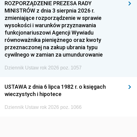
1957
1956
1955
ROZPORZĄDZENIE PREZESA RADY
MINISTRÓW z dnia 3 sierpnia 2026 r.
1954
1953
1952
zmieniające rozporządzenie w sprawie
1951
1950
1949
wysokości i warunków przyznawania
funkcjonariuszowi Agencji Wywiadu
1948
1947
1946
równoważnika pieniężnego oraz kwoty
1945
1944
1939
przeznaczonej na zakup ubrania typu
cywilnego w zamian za umundurowanie
1938
1937
1936
Dziennik Ustaw rok 2026 poz. 1057
1935
1934
1933
1932
1931
1930
USTAWA z dnia 6 lipca 1982 r. o księgach
1929
1928
1927
wieczystych i hipotece
1926
1925
1924
Dziennik Ustaw rok 2026 poz. 1066
1923
1922
1921
1920
1919
1918