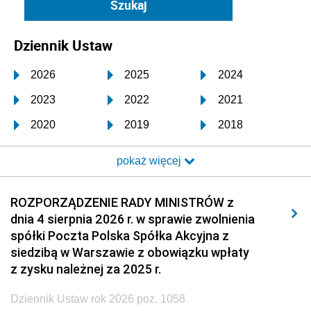
Dziennik Ustaw
2026
2025
2024
2023
2022
2021
2020
2019
2018
2017
2016
2015
pokaż więcej
2014
2013
2012
2011
2010
2009
ROZPORZĄDZENIE RADY MINISTRÓW z
dnia 4 sierpnia 2026 r. w sprawie zwolnienia
2008
2007
2006
spółki Poczta Polska Spółka Akcyjna z
2005
2004
2003
siedzibą w Warszawie z obowiązku wpłaty
z zysku należnej za 2025 r.
2002
2001
2000
Dziennik Ustaw rok 2026 poz. 1058
1999
1998
1997