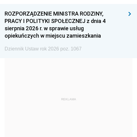
1996
1995
1994
ROZPORZĄDZENIE MINISTRA RODZINY,
1993
1992
1991
PRACY I POLITYKI SPOŁECZNEJ z dnia 4
sierpnia 2026 r. w sprawie usług
1990
1989
1988
opiekuńczych w miejscu zamieszkania
1987
1986
1985
Dziennik Ustaw rok 2026 poz. 1067
1984
1983
1982
1981
1980
1979
1978
1977
1976
1975
1974
1973
1972
1971
1970
REKLAMA
1969
1968
1967
1966
1965
1964
1963
1962
1961