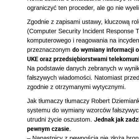
ograniczyć ten proceder, ale go nie wyel
Zgodnie z zapisami ustawy, kluczową ro
(Computer Security Incident Response 
komputerowego i reagowania na incyden
do wymiany informacji 
przeznaczonym
UKE oraz przedsiębiorstwami telekomun
Na podstawie danych zebranych w wyni
fałszywych wiadomości. Natomiast przed
zgodnie z otrzymanymi wytycznymi.
Jak tłumaczy tłumaczy Robert Dziemian
systemu do wymiany wzorców fałszywych
Jednak jak zadz
utrudni życie oszustom.
pewnym czasie.
– Napastnicy z pewnością nie złożą bro