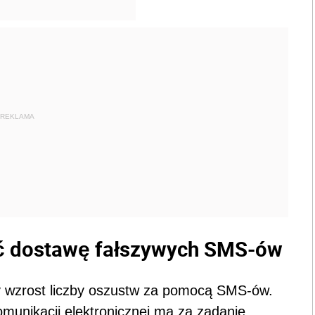
REKLAMA
ć dostawę fałszywych SMS-ów
ny wzrost liczby oszustw za pomocą SMS-ów.
unikacji elektronicznej ma za zadanie