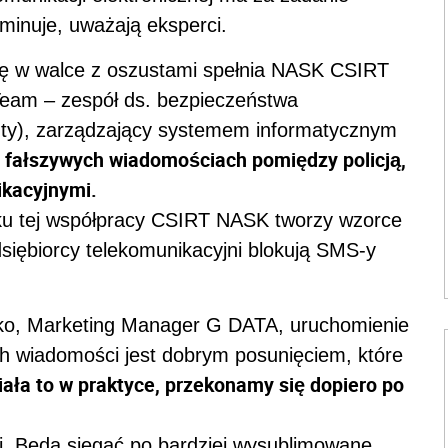
iminuje, uważają eksperci.
lę w walce z oszustami spełnia NASK CSIRT
Team – zespół ds. bezpieczeństwa
ty), zarządzający systemem informatycznym
o fałszywych wiadomościach pomiędzy policją,
ikacyjnymi.
ku tej współpracy CSIRT NASK tworzy wzorce
siębiorcy telekomunikacyjni blokują SMS-y
ko, Marketing Manager G DATA, uruchomienie
 wiadomości jest dobrym posunięciem, które
iała to w praktyce, przekonamy się dopiero po
ni. Będą sięgać po bardziej wysublimowane