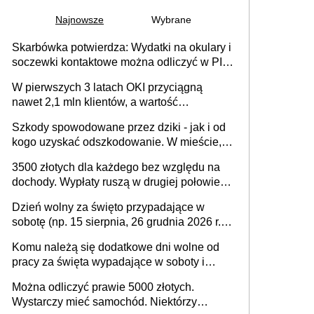
Najnowsze
Wybrane
Skarbówka potwierdza: Wydatki na okulary i
soczewki kontaktowe można odliczyć w PIT.
Główny warunek - orzeczenie o
W pierwszych 3 latach OKI przyciągną
niepełnosprawności. Częściowe
nawet 2,1 mln klientów, a wartość
dofinansowanie (np. z zfśs) pomniejsza
zgromadzonych aktywów przekroczy 100
odliczenie
Szkody spowodowane przez dziki - jak i od
mld zł
kogo uzyskać odszkodowanie. W mieście,
na drodze i na terenach rolniczych
3500 złotych dla każdego bez względu na
dochody. Wypłaty ruszą w drugiej połowie
sierpnia. Trzeba jednak złożyć wniosek
Dzień wolny za święto przypadające w
sobotę (np. 15 sierpnia, 26 grudnia 2026 r.) –
zasady rozliczania czasu pracy, obowiązki
Komu należą się dodatkowe dni wolne od
pracodawcy (sektor prywatny i administracja
pracy za święta wypadające w soboty i
publiczna), najczęstsze pytania
niedziele? Jak to wygląda w 2026 roku?
Można odliczyć prawie 5000 złotych.
Wystarczy mieć samochód. Niektórzy