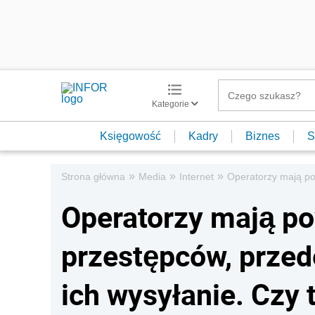
Kategorie
Księgowość
Kadry
Biznes
S
»
»
»
Strona główna
Media
Internet
Operatorzy mają po
Operatorzy mają 
przestępców, przed
ich wysyłanie. Czy 