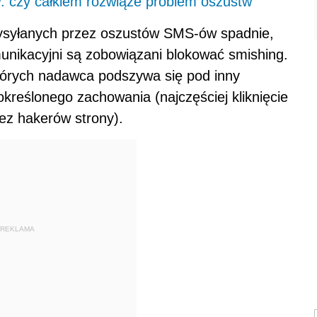
 czy całkiem rozwiąże problem oszustw
 wysyłanych przez oszustów SMS-ów spadnie,
nikacyjni są zobowiązani blokować smishing.
których nadawca podszywa się pod inny
określonego zachowania (najczęściej kliknięcie
ez hakerów strony).
REKLAMA