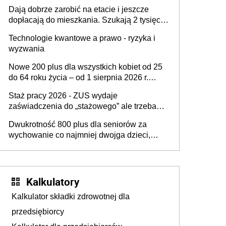
zapominają o tej uldze w rozliczeniach ze
Dają dobrze zarobić na etacie i jeszcze
skarbówką
dopłacają do mieszkania. Szukają 2 tysięcy
pracowników
Technologie kwantowe a prawo - ryzyka i
wyzwania
Nowe 200 plus dla wszystkich kobiet od 25
do 64 roku życia – od 1 sierpnia 2026 r.
świadczenie przysługuje w ramach nowego
Staż pracy 2026 - ZUS wydaje
programu rządowego
zaświadczenia do „stażowego” ale trzeba
złożyć wniosek USP albo US-7 (za okresy
Dwukrotność 800 plus dla seniorów za
sprzed 1999 roku). Jak odebrać
wychowanie co najmniej dwojga dzieci,
zaświadczenie z ZUS?
które „pracują w Polsce i zasilają budżet
państwa poprzez płacenie podatków?
Zapadła decyzja Sejmu
Kalkulatory
Kalkulator składki zdrowotnej dla
przedsiębiorcy