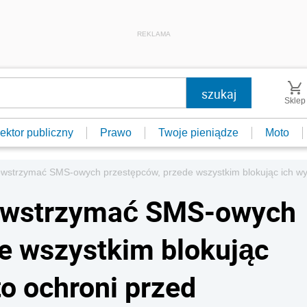
REKLAMA
Sklep
ektor publiczny
Prawo
Twoje pieniądze
Moto
wstrzymać SMS-owych przestępców, przede wszystkim blokując ich wys
powstrzymać SMS-owych
e wszystkim blokując
to ochroni przed