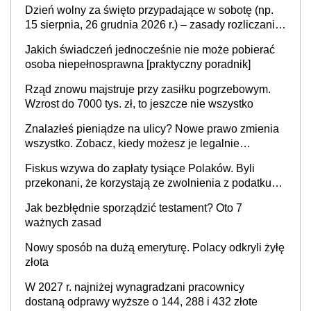
Dzień wolny za święto przypadające w sobotę (np.
15 sierpnia, 26 grudnia 2026 r.) – zasady rozliczania
czasu pracy, obowiązki pracodawcy (sektor prywatny
Jakich świadczeń jednocześnie nie może pobierać
i administracja publiczna), najczęstsze pytania
osoba niepełnosprawna [praktyczny poradnik]
Rząd znowu majstruje przy zasiłku pogrzebowym.
Wzrost do 7000 tys. zł, to jeszcze nie wszystko
Znalazłeś pieniądze na ulicy? Nowe prawo zmienia
wszystko. Zobacz, kiedy możesz je legalnie
zatrzymać
Fiskus wzywa do zapłaty tysiące Polaków. Byli
przekonani, że korzystają ze zwolnienia z podatku
od sprzedaży nieruchomości
Jak bezbłędnie sporządzić testament? Oto 7
ważnych zasad
Nowy sposób na dużą emeryturę. Polacy odkryli żyłę
złota
W 2027 r. najniżej wynagradzani pracownicy
dostaną odprawy wyższe o 144, 288 i 432 złote