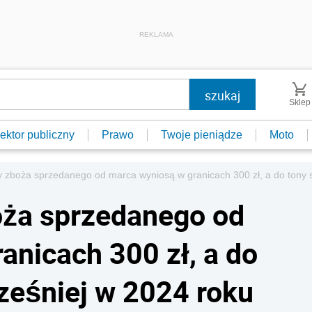
REKLAMA
Sklep
ektor publiczny
Prawo
Twoje pieniądze
Moto
y zboża sprzedanego od marca wyniosą w granicach 300 zł, a do tony 
oża sprzedanego od
anicach 300 zł, a do
ześniej w 2024 roku