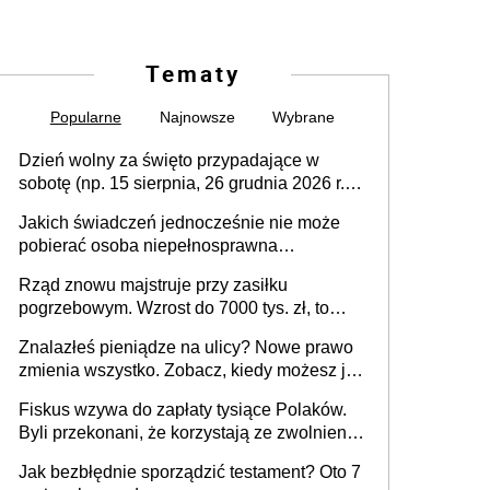
Tematy
Popularne
Najnowsze
Wybrane
Dzień wolny za święto przypadające w
sobotę (np. 15 sierpnia, 26 grudnia 2026 r.) –
zasady rozliczania czasu pracy, obowiązki
Jakich świadczeń jednocześnie nie może
pracodawcy (sektor prywatny i administracja
pobierać osoba niepełnosprawna
publiczna), najczęstsze pytania
[praktyczny poradnik]
Rząd znowu majstruje przy zasiłku
pogrzebowym. Wzrost do 7000 tys. zł, to
jeszcze nie wszystko
Znalazłeś pieniądze na ulicy? Nowe prawo
zmienia wszystko. Zobacz, kiedy możesz je
legalnie zatrzymać
Fiskus wzywa do zapłaty tysiące Polaków.
Byli przekonani, że korzystają ze zwolnienia
z podatku od sprzedaży nieruchomości
Jak bezbłędnie sporządzić testament? Oto 7