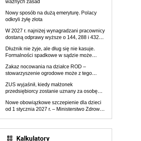
ważnych zasad
Nowy sposób na dużą emeryturę. Polacy
odkryli żyłę złota
W 2027 r. najniżej wynagradzani pracownicy
dostaną odprawy wyższe o 144, 288 i 432
złote
Dłużnik nie żyje, ale dług się nie kasuje.
Formalności spadkowe w sądzie może
załatwić wierzyciel bez zgody rodziny
Zakaz nocowania na działce ROD –
zmarłego
stowarzyszenie ogrodowe może z tego
powodu pozbawić działkowca prawa do
ZUS wyjaśnił, kiedy małżonek
działki (wypowiedzieć dzierżawę)?
przedsiębiorcy zostanie uznany za osobę
współpracującą
Nowe obowiązkowe szczepienie dla dzieci
od 1 stycznia 2027 r. – Ministerstwo Zdrowia
zmienia Program Szczepień Ochronnych na
2027 r.
Kalkulatory