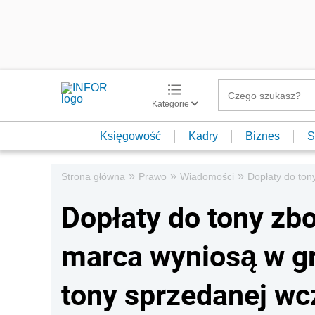
Kategorie
Księgowość
Kadry
Biznes
S
»
»
»
Strona główna
Prawo
Wiadomości
Dopłaty do ton
Dopłaty do tony zb
marca wyniosą w gr
tony sprzedanej wc