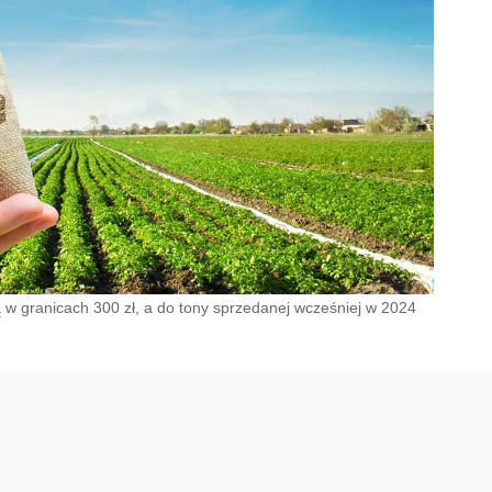
w granicach 300 zł, a do tony sprzedanej wcześniej w 2024