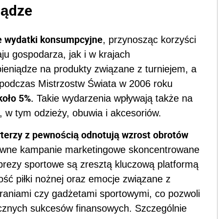
iądze
e wydatki konsumpcyjne
, przynosząc korzyści
u gospodarza, jak i w krajach
pieniądze na produkty związane z turniejem, a
, podczas Mistrzostw Świata w 2006 roku
koło 5%.
Takie wydarzenia wpływają także na
 w tym odzieży, obuwia i akcesoriów.
orterzy z pewnością odnotują wzrost obrotów
ywne kampanie marketingowe skoncentrowane
rezy sportowe są zresztą kluczową platformą
ść piłki nożnej oraz emocje związane z
braniami czy gadżetami sportowymi, co pozwoli
cznych sukcesów finansowych. Szczególnie