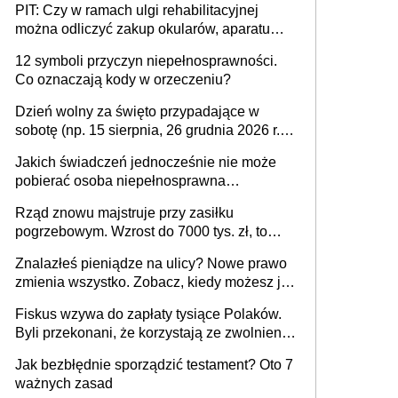
PIT: Czy w ramach ulgi rehabilitacyjnej
można odliczyć zakup okularów, aparatu
słuchowego i skutera inwalidzkiego?
12 symboli przyczyn niepełnosprawności.
Co oznaczają kody w orzeczeniu?
Dzień wolny za święto przypadające w
sobotę (np. 15 sierpnia, 26 grudnia 2026 r.) –
zasady rozliczania czasu pracy, obowiązki
Jakich świadczeń jednocześnie nie może
pracodawcy (sektor prywatny i administracja
pobierać osoba niepełnosprawna
publiczna), najczęstsze pytania
[praktyczny poradnik]
Rząd znowu majstruje przy zasiłku
pogrzebowym. Wzrost do 7000 tys. zł, to
jeszcze nie wszystko
Znalazłeś pieniądze na ulicy? Nowe prawo
zmienia wszystko. Zobacz, kiedy możesz je
legalnie zatrzymać
Fiskus wzywa do zapłaty tysiące Polaków.
Byli przekonani, że korzystają ze zwolnienia
z podatku od sprzedaży nieruchomości
Jak bezbłędnie sporządzić testament? Oto 7
ważnych zasad