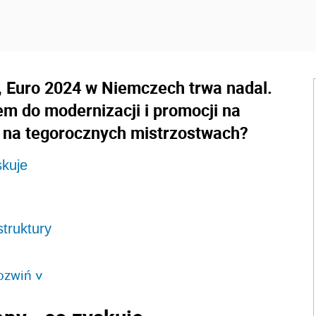
u, Euro 2024 w Niemczech trwa nadal.
em do modernizacji i promocji na
je na tegorocznych mistrzostwach?
skuje
struktury
ozwiń
>