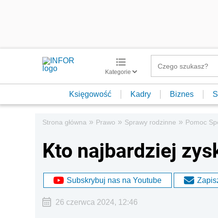
Kategorie
Księgowość
Kadry
Biznes
S
»
»
»
Strona główna
Prawo
Sprawy rodzinne
Pomoc Sp
Kto najbardziej zy
Subskrybuj nas na Youtube
Zapisz
26 czerwca 2024, 12:46