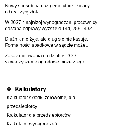
Nowy sposób na dużą emeryturę. Polacy
odkryli żyłę złota
W 2027 r. najniżej wynagradzani pracownicy
dostaną odprawy wyższe o 144, 288 i 432
złote
Dłużnik nie żyje, ale dług się nie kasuje.
Formalności spadkowe w sądzie może
załatwić wierzyciel bez zgody rodziny
Zakaz nocowania na działce ROD –
zmarłego
stowarzyszenie ogrodowe może z tego
powodu pozbawić działkowca prawa do
działki (wypowiedzieć dzierżawę)?
Kalkulatory
Kalkulator składki zdrowotnej dla
przedsiębiorcy
Kalkulator dla przedsiębiorców
Kalkulator wynagrodzeń