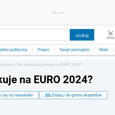
REKLAMA
Sklep
ektor publiczny
Prawo
Twoje pieniądze
Moto
»
ołeczna
Kto najbardziej zyskuje na EURO 2024?
skuje na EURO 2024?
 się na newsletter
Dołącz do grona ekspertów