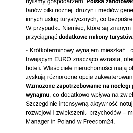
Polska zanotował
byliśmy gospodarzem,
fanów piłki nożnej, drużyn i mediów gener
innych usług turystycznych, co bezpośre
W przypadku Niemiec, które są znanym
dodatkowe miliony turystów
przyciągnąć
- Krótkoterminowy wynajem mieszkań i 
trwającym EURO znacząco wzrasta, oferu
hoteli. Właściciele nieruchomości mają o
zyskują różnorodne opcje zakwaterowani
Wzmożone zapotrzebowanie na noclegi 
wynajmu
, co dodatkowo wpływa na zwię
Szczególnie intensywną aktywność notują
rozwojowi i zwiększeniu przychodów – 
Manager in Poland w Freedom24.