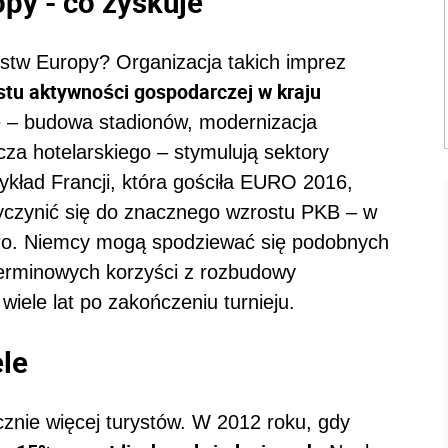
py - co zyskuje
zostw Europy? Organizacja takich imprez
stu aktywności gospodarczej w kraju
rę – budowa stadionów, modernizacja
za hotelarskiego – stymulują sektory
zykład Francji, która gościła EURO 2016,
yczynić się do znacznego wzrostu PKB – w
uro. Niemcy mogą spodziewać się podobnych
terminowych korzyści z rozbudowy
 wiele lat po zakończeniu turnieju.
ele
nie więcej turystów. W 2012 roku, gdy