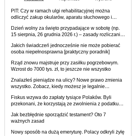
PIT: Czy w ramach ulgi rehabilitacyjnej można
odliczyć zakup okularów, aparatu słuchowego i
skutera inwalidzkiego?
Dzień wolny za święto przypadające w sobotę (np.
15 sierpnia, 26 grudnia 2026 r.) – zasady rozliczania
czasu pracy, obowiązki pracodawcy (sektor prywatny
Jakich świadczeń jednocześnie nie może pobierać
i administracja publiczna), najczęstsze pytania
osoba niepełnosprawna [praktyczny poradnik]
Rząd znowu majstruje przy zasiłku pogrzebowym.
Wzrost do 7000 tys. zł, to jeszcze nie wszystko
Znalazłeś pieniądze na ulicy? Nowe prawo zmienia
wszystko. Zobacz, kiedy możesz je legalnie
zatrzymać
Fiskus wzywa do zapłaty tysiące Polaków. Byli
przekonani, że korzystają ze zwolnienia z podatku
od sprzedaży nieruchomości
Jak bezbłędnie sporządzić testament? Oto 7
ważnych zasad
Nowy sposób na dużą emeryturę. Polacy odkryli żyłę