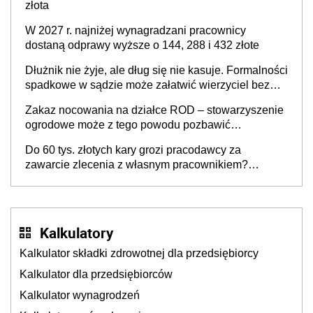
złota
W 2027 r. najniżej wynagradzani pracownicy
dostaną odprawy wyższe o 144, 288 i 432 złote
Dłużnik nie żyje, ale dług się nie kasuje. Formalności
spadkowe w sądzie może załatwić wierzyciel bez
zgody rodziny zmarłego
Zakaz nocowania na działce ROD – stowarzyszenie
ogrodowe może z tego powodu pozbawić
działkowca prawa do działki (wypowiedzieć
Do 60 tys. złotych kary grozi pracodawcy za
dzierżawę)?
zawarcie zlecenia z własnym pracownikiem?
Zlecenia 2027 – jakie zmiany?
Kalkulatory
Kalkulator składki zdrowotnej dla przedsiębiorcy
Kalkulator dla przedsiębiorców
Kalkulator wynagrodzeń