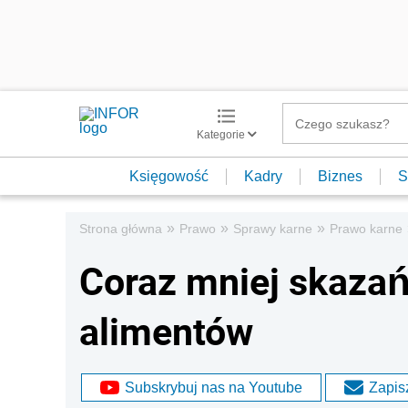
Kategorie
Księgowość
Kadry
Biznes
S
»
»
»
Strona główna
Prawo
Sprawy karne
Prawo karne
Coraz mniej skazań
alimentów
Subskrybuj nas na Youtube
Zapisz