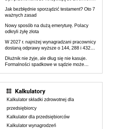
z podatku od sprzedaży nieruchomości
Jak bezbłędnie sporządzić testament? Oto 7
ważnych zasad
Nowy sposób na dużą emeryturę. Polacy
odkryli żyłę złota
W 2027 r. najniżej wynagradzani pracownicy
dostaną odprawy wyższe o 144, 288 i 432
złote
Dłużnik nie żyje, ale dług się nie kasuje.
Formalności spadkowe w sądzie może
załatwić wierzyciel bez zgody rodziny
zmarłego
Kalkulatory
Kalkulator składki zdrowotnej dla
przedsiębiorcy
Kalkulator dla przedsiębiorców
Kalkulator wynagrodzeń