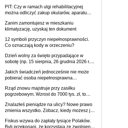
PIT: Czy w ramach ulgi rehabilitacyjnej
można odliczyć zakup okularów, aparatu
słuchowego i skutera inwalidzkiego?
Zanim zamontujesz w mieszkaniu
klimatyzację, uzyskaj ten dokument
12 symboli przyczyn niepełnosprawności.
Co oznaczają kody w orzeczeniu?
Dzień wolny za święto przypadające w
sobotę (np. 15 sierpnia, 26 grudnia 2026 r.) –
zasady rozliczania czasu pracy, obowiązki
Jakich świadczeń jednocześnie nie może
pracodawcy (sektor prywatny i administracja
pobierać osoba niepełnosprawna
publiczna), najczęstsze pytania
[praktyczny poradnik]
Rząd znowu majstruje przy zasiłku
pogrzebowym. Wzrost do 7000 tys. zł, to
jeszcze nie wszystko
Znalazłeś pieniądze na ulicy? Nowe prawo
zmienia wszystko. Zobacz, kiedy możesz je
legalnie zatrzymać
Fiskus wzywa do zapłaty tysiące Polaków.
Byli przekonani, że korzystają ze zwolnienia