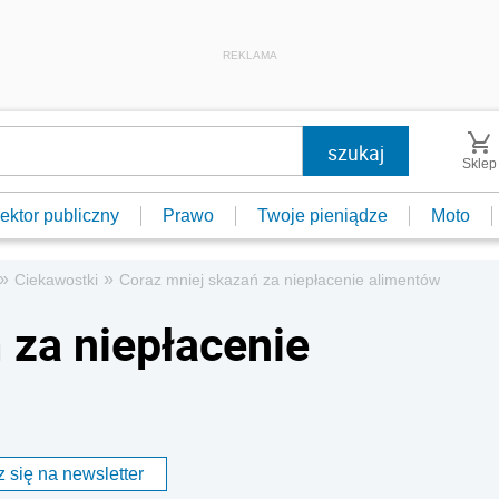
REKLAMA
Sklep
ektor publiczny
Prawo
Twoje pieniądze
Moto
»
»
Ciekawostki
Coraz mniej skazań za niepłacenie alimentów
 za niepłacenie
 się na newsletter