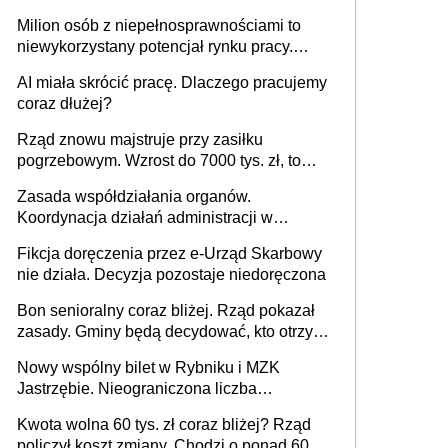
załatwić wierzyciel bez zgody rodziny
Milion osób z niepełnosprawnościami to
zmarłego
niewykorzystany potencjał rynku pracy.
Problemem nie jest brak kandydatów,
AI miała skrócić pracę. Dlaczego pracujemy
dofinansowań czy refundacji, ale bariery po
coraz dłużej?
stronie systemu i świadomości
pracodawców [WYWIAD]
Rząd znowu majstruje przy zasiłku
pogrzebowym. Wzrost do 7000 tys. zł, to
jeszcze nie wszystko
Zasada współdziałania organów.
Koordynacja działań administracji w
sprawach złożonych
Fikcja doręczenia przez e-Urząd Skarbowy
nie działa. Decyzja pozostaje niedoręczona
Bon senioralny coraz bliżej. Rząd pokazał
zasady. Gminy będą decydować, kto otrzyma
wsparcie jako pierwszy
Nowy wspólny bilet w Rybniku i MZK
Jastrzębie. Nieograniczona liczba
przejazdów za 16 zł
Kwota wolna 60 tys. zł coraz bliżej? Rząd
policzył koszt zmiany. Chodzi o ponad 60