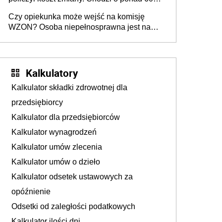
mld zł
Czy opiekunka może wejść na komisję
WZON? Osoba niepełnosprawna jest na
wózku [Konwencja ONZ z 2006 r.]
Kalkulatory
Kalkulator składki zdrowotnej dla
przedsiębiorcy
Kalkulator dla przedsiębiorców
Kalkulator wynagrodzeń
Kalkulator umów zlecenia
Kalkulator umów o dzieło
Kalkulator odsetek ustawowych za
opóźnienie
Odsetki od zaległości podatkowych
Kalkulator ilości dni