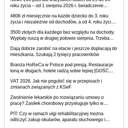
podwyżka świadczeń?
roku życia – od 1 sierpnia 2026 r. świadczenie
przysługuje w ramach nowego programu rządowego
4806 zł miesięcznie na każde dziecko do 3. roku
życia i niezależnie od dochodów, a od 4. roku życia
800 plus – nowe świadczenie ma odwrócić trend
3500 złotych dla każdego bez względu na dochody.
spadku liczby urodzeń w Polsce
Wypłaty ruszą w drugiej połowie sierpnia. Trzeba
jednak złożyć wniosek
Dają dobrze zarobić na etacie i jeszcze dopłacają do
mieszkania. Szukają 2 tysięcy pracowników
Branża HoReCa w Polsce pod presją. Restauracje
toną w długach, hotele radzą sobie lepiej [GOŚĆ
INFOR.PL]
VAT 2026. Jak nie pogubić się w przepisach i
zmianach związanych z KSeF
Zwolnienie lekarskie po rozwiązaniu umowy o
pracę? Zasiłek chorobowy przysługuje tylko w
przypadku zachorowania w ciągu 14 dni od ustania
PIT: Czy w ramach ulgi rehabilitacyjnej można
stosunku pracy
odliczyć zakup okularów, aparatu słuchowego i
skutera inwalidzkiego?