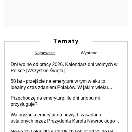
Tematy
Najnowsze
Wybrane
Dni wolne od pracy 2026. Kalendarz dni wolnych w
Polsce [Wszystkie święta]
58 lat - przejście na emeryturę w tym wieku to
idealny czas zdaniem Polaków. W jakim wieku
faktycznie wnioskujemy o emeryturę i dlaczego?
Przechodzę na emeryturę: ile dni urlopu mi
przysługuje?
Waloryzacja emerytur na nowych zasadach,
ustalonych przez Prezydenta Karola Nawrockiego –
już nie tylko procentowa, ale również kwotowa
Nowe 200 plus dla wszystkich kobiet od 25 do 64