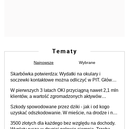
Tematy
Najnowsze
Wybrane
Skarbówka potwierdza: Wydatki na okulary i
soczewki kontaktowe można odliczyć w PIT. Główny
warunek - orzeczenie o niepełnosprawności.
W pierwszych 3 latach OKI przyciągną nawet 2,1 mln
Częściowe dofinansowanie (np. z zfśs) pomniejsza
klientów, a wartość zgromadzonych aktywów
odliczenie
przekroczy 100 mld zł
Szkody spowodowane przez dziki - jak i od kogo
uzyskać odszkodowanie. W mieście, na drodze i na
terenach rolniczych
3500 złotych dla każdego bez względu na dochody.