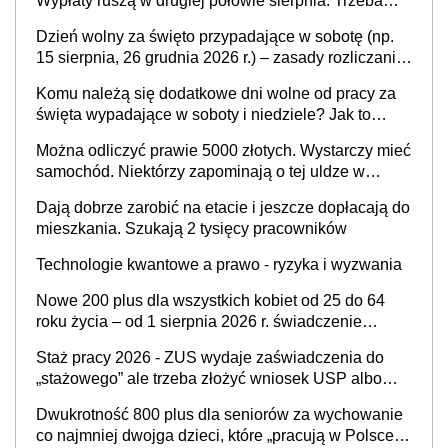
Wypłaty ruszą w drugiej połowie sierpnia. Trzeba
jednak złożyć wniosek
Dzień wolny za święto przypadające w sobotę (np.
15 sierpnia, 26 grudnia 2026 r.) – zasady rozliczania
czasu pracy, obowiązki pracodawcy (sektor prywatny
Komu należą się dodatkowe dni wolne od pracy za
i administracja publiczna), najczęstsze pytania
święta wypadające w soboty i niedziele? Jak to
wygląda w 2026 roku?
Można odliczyć prawie 5000 złotych. Wystarczy mieć
samochód. Niektórzy zapominają o tej uldze w
rozliczeniach ze skarbówką
Dają dobrze zarobić na etacie i jeszcze dopłacają do
mieszkania. Szukają 2 tysięcy pracowników
Technologie kwantowe a prawo - ryzyka i wyzwania
Nowe 200 plus dla wszystkich kobiet od 25 do 64
roku życia – od 1 sierpnia 2026 r. świadczenie
przysługuje w ramach nowego programu rządowego
Staż pracy 2026 - ZUS wydaje zaświadczenia do
„stażowego” ale trzeba złożyć wniosek USP albo
US-7 (za okresy sprzed 1999 roku). Jak odebrać
Dwukrotność 800 plus dla seniorów za wychowanie
zaświadczenie z ZUS?
co najmniej dwojga dzieci, które „pracują w Polsce i