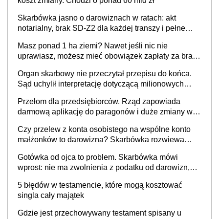
koszt zmiany. Chodzi o ponad 60 mld zł
Skarbówka jasno o darowiznach w ratach: akt
notarialny, brak SD-Z2 dla każdej transzy i pełne
zwolnienie podatkowe
Masz ponad 1 ha ziemi? Nawet jeśli nic nie
uprawiasz, możesz mieć obowiązek zapłaty za brak
OC
Organ skarbowy nie przeczytał przepisu do końca.
Sąd uchylił interpretację dotyczącą milionowych
przychodów
Przełom dla przedsiębiorców. Rząd zapowiada
darmową aplikację do paragonów i duże zmiany w
podatkach
Czy przelew z konta osobistego na wspólne konto
małżonków to darowizna? Skarbówka rozwiewa
wątpliwości
Gotówka od ojca to problem. Skarbówka mówi
wprost: nie ma zwolnienia z podatku od darowizn,
nawet gdy pieniądze wpłyną na konto
5 błędów w testamencie, które mogą kosztować
obdarowanego
singla cały majątek
Gdzie jest przechowywany testament spisany u