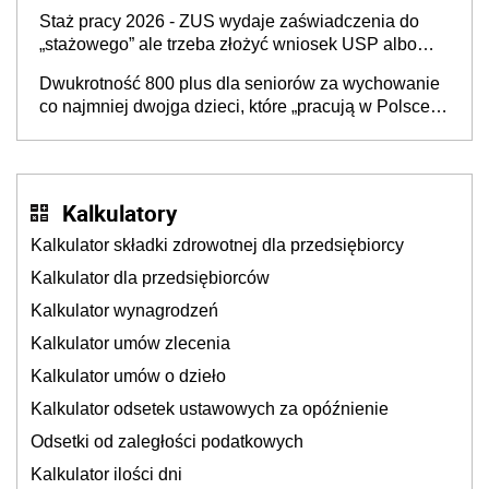
przysługuje w ramach nowego programu rządowego
Staż pracy 2026 - ZUS wydaje zaświadczenia do
„stażowego” ale trzeba złożyć wniosek USP albo
US-7 (za okresy sprzed 1999 roku). Jak odebrać
Dwukrotność 800 plus dla seniorów za wychowanie
zaświadczenie z ZUS?
co najmniej dwojga dzieci, które „pracują w Polsce i
zasilają budżet państwa poprzez płacenie
podatków? Zapadła decyzja Sejmu
Kalkulatory
Kalkulator składki zdrowotnej dla przedsiębiorcy
Kalkulator dla przedsiębiorców
Kalkulator wynagrodzeń
Kalkulator umów zlecenia
Kalkulator umów o dzieło
Kalkulator odsetek ustawowych za opóźnienie
Odsetki od zaległości podatkowych
Kalkulator ilości dni