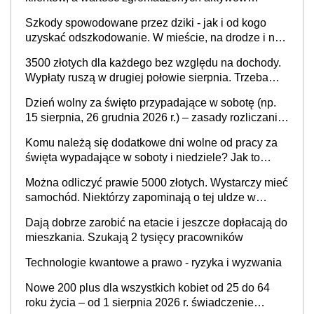
odliczenie
przekroczy 100 mld zł
Szkody spowodowane przez dziki - jak i od kogo
uzyskać odszkodowanie. W mieście, na drodze i na
terenach rolniczych
3500 złotych dla każdego bez względu na dochody.
Wypłaty ruszą w drugiej połowie sierpnia. Trzeba
jednak złożyć wniosek
Dzień wolny za święto przypadające w sobotę (np.
15 sierpnia, 26 grudnia 2026 r.) – zasady rozliczania
czasu pracy, obowiązki pracodawcy (sektor prywatny
Komu należą się dodatkowe dni wolne od pracy za
i administracja publiczna), najczęstsze pytania
święta wypadające w soboty i niedziele? Jak to
wygląda w 2026 roku?
Można odliczyć prawie 5000 złotych. Wystarczy mieć
samochód. Niektórzy zapominają o tej uldze w
rozliczeniach ze skarbówką
Dają dobrze zarobić na etacie i jeszcze dopłacają do
mieszkania. Szukają 2 tysięcy pracowników
Technologie kwantowe a prawo - ryzyka i wyzwania
Nowe 200 plus dla wszystkich kobiet od 25 do 64
roku życia – od 1 sierpnia 2026 r. świadczenie