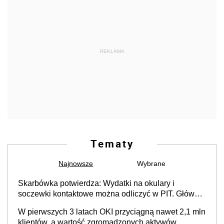
REKLAMA
Tematy
Najnowsze
Wybrane
Skarbówka potwierdza: Wydatki na okulary i
soczewki kontaktowe można odliczyć w PIT. Główny
warunek - orzeczenie o niepełnosprawności.
W pierwszych 3 latach OKI przyciągną nawet 2,1 mln
Częściowe dofinansowanie (np. z zfśs) pomniejsza
klientów, a wartość zgromadzonych aktywów