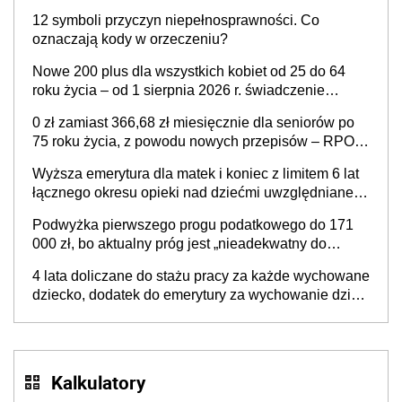
12 symboli przyczyn niepełnosprawności. Co
oznaczają kody w orzeczeniu?
Nowe 200 plus dla wszystkich kobiet od 25 do 64
roku życia – od 1 sierpnia 2026 r. świadczenie
przysługuje w ramach nowego programu rządowego
0 zł zamiast 366,68 zł miesięcznie dla seniorów po
75 roku życia, z powodu nowych przepisów – RPO
interweniuje w sprawie iluzorycznego świadczenia
Wyższa emerytura dla matek i koniec z limitem 6 lat
łącznego okresu opieki nad dziećmi uwzględnianego
w wyliczaniu świadczenia emerytalnego – sprawa
Podwyżka pierwszego progu podatkowego do 171
już w Ministerstwie Rodziny, Pracy i Polityki
000 zł, bo aktualny próg jest „nieadekwatny do
Społecznej
kosztów życia obywateli” – zapadła decyzja Sejmu
4 lata doliczane do stażu pracy za każde wychowane
dziecko, dodatek do emerytury za wychowanie dzieci
i świadczenie także dla rodziców trójki dzieci. Znamy
stanowisko sejmowej komisji
Kalkulatory