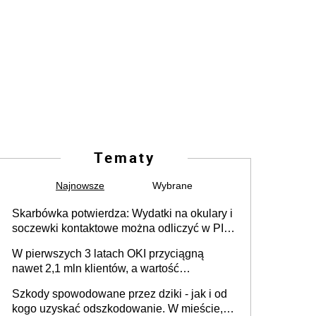
Tematy
Najnowsze
Wybrane
Skarbówka potwierdza: Wydatki na okulary i
soczewki kontaktowe można odliczyć w PIT.
Główny warunek - orzeczenie o
W pierwszych 3 latach OKI przyciągną
niepełnosprawności. Częściowe
nawet 2,1 mln klientów, a wartość
dofinansowanie (np. z zfśs) pomniejsza
zgromadzonych aktywów przekroczy 100
odliczenie
Szkody spowodowane przez dziki - jak i od
mld zł
kogo uzyskać odszkodowanie. W mieście,