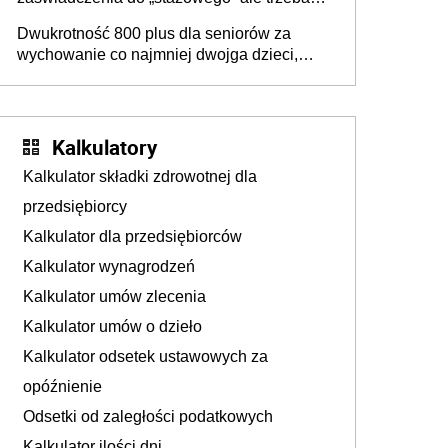
złożyć wniosek USP albo US-7 (za okresy
Dwukrotność 800 plus dla seniorów za
sprzed 1999 roku). Jak odebrać
wychowanie co najmniej dwojga dzieci,
zaświadczenie z ZUS?
które „pracują w Polsce i zasilają budżet
państwa poprzez płacenie podatków?
Zapadła decyzja Sejmu
Kalkulatory
Kalkulator składki zdrowotnej dla
przedsiębiorcy
Kalkulator dla przedsiębiorców
Kalkulator wynagrodzeń
Kalkulator umów zlecenia
Kalkulator umów o dzieło
Kalkulator odsetek ustawowych za
opóźnienie
Odsetki od zaległości podatkowych
Kalkulator ilości dni