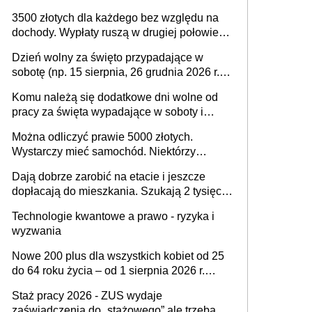
na drodze i na terenach rolniczych
3500 złotych dla każdego bez względu na
dochody. Wypłaty ruszą w drugiej połowie
sierpnia. Trzeba jednak złożyć wniosek
Dzień wolny za święto przypadające w
sobotę (np. 15 sierpnia, 26 grudnia 2026 r.) –
zasady rozliczania czasu pracy, obowiązki
Komu należą się dodatkowe dni wolne od
pracodawcy (sektor prywatny i administracja
pracy za święta wypadające w soboty i
publiczna), najczęstsze pytania
niedziele? Jak to wygląda w 2026 roku?
Można odliczyć prawie 5000 złotych.
Wystarczy mieć samochód. Niektórzy
zapominają o tej uldze w rozliczeniach ze
Dają dobrze zarobić na etacie i jeszcze
skarbówką
dopłacają do mieszkania. Szukają 2 tysięcy
pracowników
Technologie kwantowe a prawo - ryzyka i
wyzwania
Nowe 200 plus dla wszystkich kobiet od 25
do 64 roku życia – od 1 sierpnia 2026 r.
świadczenie przysługuje w ramach nowego
Staż pracy 2026 - ZUS wydaje
programu rządowego
zaświadczenia do „stażowego” ale trzeba