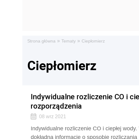
»
»
Strona główna
Tematy
Ciepłomierz
Ciepłomierz
Indywidualne rozliczenie CO i ci
rozporządzenia
08 wrz 2021
Indywidualne rozliczenie CO i ciepłej wody
dokładną informację o sposobie rozliczania