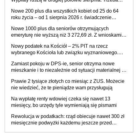
jednak złożyć wniosek
Nowe 200 plus dla wszystkich kobiet od 25 do 64
roku życia – od 1 sierpnia 2026 r. świadczenie
przysługuje w ramach nowego programu rządowego
Nowe 1000 plus dla seniorów otrzymujących
emeryturę nie wyższą niż 3 272,69 zł. Z wnioskami
należy się pospieszyć, bo spóźnialscy świadczenia
Nowy podatek na Kościół – 2% PIT na rzecz
nie otrzymają
wybranego Kościoła lub związku wyznaniowego.
Premier potwierdza prace nad zmianami w systemie
Zamiast pokoju w DPS-ie, senior otrzyma nowe
finansowania
mieszkanie i to niezależnie od sytuacji materialnej –
rząd ogłasza nowy program wsparcia dla osób po 60
Prawie 2 tysiące złotych co miesiąc z ZUS. Możecie
roku życia
nie wiedzieć, że te pieniądze wam przysługują
Na wypłatę renty wdowiej czeka się nawet 13
miesięcy, bo urzędy tyle wymieniają się pismami
Rewolucja w podatkach: rząd obiecuje nawet 300 zł
miesięcznie podwyżki każdemu jeszcze przed
wyborami