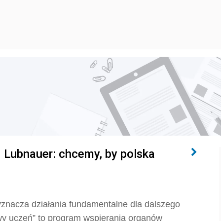
 Lubnauer: chcemy, by polska
yznacza działania fundamentalne dla dalszego
owy uczeń” to program wspierania organów