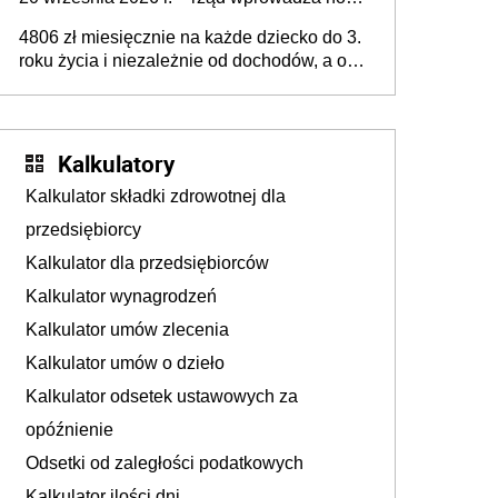
przepisy, które poprawią komfort życia
4806 zł miesięcznie na każde dziecko do 3.
mieszkańców
roku życia i niezależnie od dochodów, a od
4. roku życia 800 plus – nowe świadczenie
ma odwrócić trend spadku liczby urodzeń w
Polsce
Kalkulatory
Kalkulator składki zdrowotnej dla
przedsiębiorcy
Kalkulator dla przedsiębiorców
Kalkulator wynagrodzeń
Kalkulator umów zlecenia
Kalkulator umów o dzieło
Kalkulator odsetek ustawowych za
opóźnienie
Odsetki od zaległości podatkowych
Kalkulator ilości dni