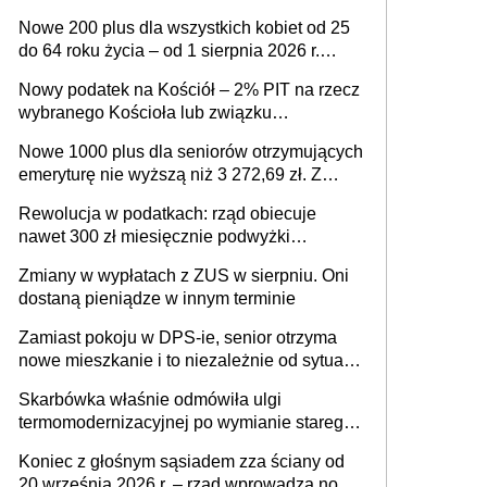
ważnym wniosku dla matek i ojców
Nowe 200 plus dla wszystkich kobiet od 25
do 64 roku życia – od 1 sierpnia 2026 r.
świadczenie przysługuje w ramach nowego
Nowy podatek na Kościół – 2% PIT na rzecz
programu rządowego
wybranego Kościoła lub związku
wyznaniowego. Premier potwierdza prace
Nowe 1000 plus dla seniorów otrzymujących
nad zmianami w systemie finansowania
emeryturę nie wyższą niż 3 272,69 zł. Z
wnioskami należy się pospieszyć, bo
Rewolucja w podatkach: rząd obiecuje
spóźnialscy świadczenia nie otrzymają
nawet 300 zł miesięcznie podwyżki
każdemu jeszcze przed wyborami
Zmiany w wypłatach z ZUS w sierpniu. Oni
dostaną pieniądze w innym terminie
Zamiast pokoju w DPS-ie, senior otrzyma
nowe mieszkanie i to niezależnie od sytuacji
materialnej – rząd ogłasza nowy program
Skarbówka właśnie odmówiła ulgi
wsparcia dla osób po 60 roku życia
termomodernizacyjnej po wymianie starego
pieca. Uwaga, decyduje ważny szczegół!
Koniec z głośnym sąsiadem zza ściany od
20 września 2026 r. – rząd wprowadza nowe