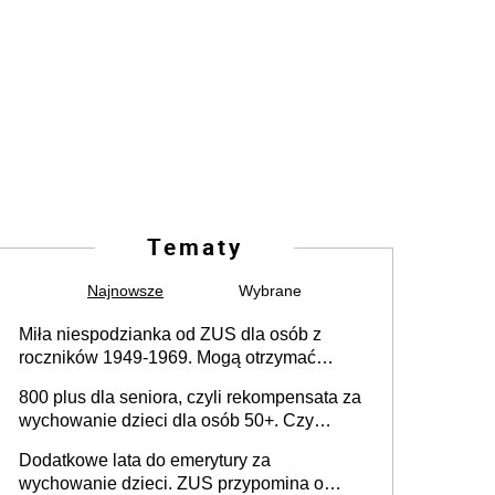
Tematy
Najnowsze
Wybrane
Miła niespodzianka od ZUS dla osób z
roczników 1949-1969. Mogą otrzymać
specjalną emeryturę
800 plus dla seniora, czyli rekompensata za
wychowanie dzieci dla osób 50+. Czy
dodatek dla seniorów za rodzicielstwo
Dodatkowe lata do emerytury za
wejdzie w życie?
wychowanie dzieci. ZUS przypomina o