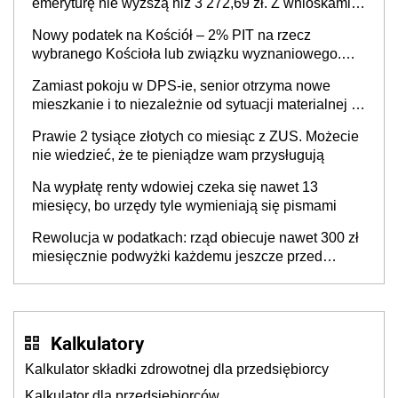
emeryturę nie wyższą niż 3 272,69 zł. Z wnioskami
należy się pospieszyć, bo spóźnialscy świadczenia
Nowy podatek na Kościół – 2% PIT na rzecz
nie otrzymają
wybranego Kościoła lub związku wyznaniowego.
Premier potwierdza prace nad zmianami w systemie
Zamiast pokoju w DPS-ie, senior otrzyma nowe
finansowania
mieszkanie i to niezależnie od sytuacji materialnej –
rząd ogłasza nowy program wsparcia dla osób po 60
Prawie 2 tysiące złotych co miesiąc z ZUS. Możecie
roku życia
nie wiedzieć, że te pieniądze wam przysługują
Na wypłatę renty wdowiej czeka się nawet 13
miesięcy, bo urzędy tyle wymieniają się pismami
Rewolucja w podatkach: rząd obiecuje nawet 300 zł
miesięcznie podwyżki każdemu jeszcze przed
wyborami
Kalkulatory
Kalkulator składki zdrowotnej dla przedsiębiorcy
Kalkulator dla przedsiębiorców