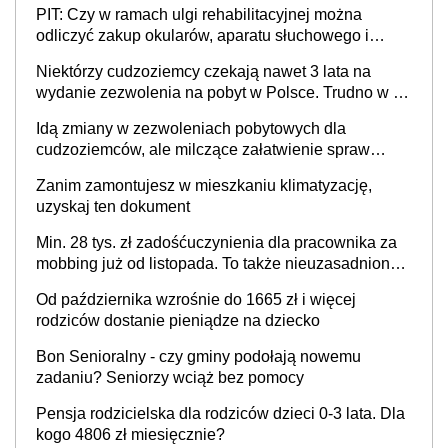
PIT: Czy w ramach ulgi rehabilitacyjnej można
stosunku pracy
odliczyć zakup okularów, aparatu słuchowego i
skutera inwalidzkiego?
Niektórzy cudzoziemcy czekają nawet 3 lata na
wydanie zezwolenia na pobyt w Polsce. Trudno w to
uwierzyć, ale ogromne opóźnienia z kartami pobytu
Idą zmiany w zezwoleniach pobytowych dla
to realny problem
cudzoziemców, ale milczące załatwienie spraw
przewidziano tylko dla wybranych
Zanim zamontujesz w mieszkaniu klimatyzację,
uzyskaj ten dokument
Min. 28 tys. zł zadośćuczynienia dla pracownika za
mobbing już od listopada. To także nieuzasadniona
krytyka i izolowanie z zespołu
Od października wzrośnie do 1665 zł i więcej
rodziców dostanie pieniądze na dziecko
Bon Senioralny - czy gminy podołają nowemu
zadaniu? Seniorzy wciąż bez pomocy
Pensja rodzicielska dla rodziców dzieci 0-3 lata. Dla
kogo 4806 zł miesięcznie?