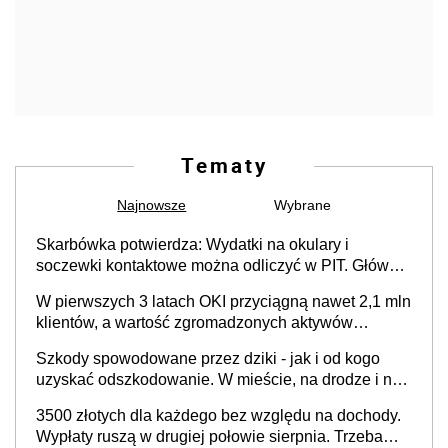
Tematy
Najnowsze
Wybrane
Skarbówka potwierdza: Wydatki na okulary i
soczewki kontaktowe można odliczyć w PIT. Główny
warunek - orzeczenie o niepełnosprawności.
W pierwszych 3 latach OKI przyciągną nawet 2,1 mln
Częściowe dofinansowanie (np. z zfśs) pomniejsza
klientów, a wartość zgromadzonych aktywów
odliczenie
przekroczy 100 mld zł
Szkody spowodowane przez dziki - jak i od kogo
uzyskać odszkodowanie. W mieście, na drodze i na
terenach rolniczych
3500 złotych dla każdego bez względu na dochody.
Wypłaty ruszą w drugiej połowie sierpnia. Trzeba