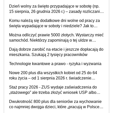
jednak złożyć wniosek
Dzień wolny za święto przypadające w sobotę (np.
15 sierpnia, 26 grudnia 2026 r.) – zasady rozliczania
czasu pracy, obowiązki pracodawcy (sektor prywatny
Komu należą się dodatkowe dni wolne od pracy za
i administracja publiczna), najczęstsze pytania
święta wypadające w soboty i niedziele? Jak to
wygląda w 2026 roku?
Można odliczyć prawie 5000 złotych. Wystarczy mieć
samochód. Niektórzy zapominają o tej uldze w
rozliczeniach ze skarbówką
Dają dobrze zarobić na etacie i jeszcze dopłacają do
mieszkania. Szukają 2 tysięcy pracowników
Technologie kwantowe a prawo - ryzyka i wyzwania
Nowe 200 plus dla wszystkich kobiet od 25 do 64
roku życia – od 1 sierpnia 2026 r. świadczenie
przysługuje w ramach nowego programu rządowego
Staż pracy 2026 - ZUS wydaje zaświadczenia do
„stażowego” ale trzeba złożyć wniosek USP albo
US-7 (za okresy sprzed 1999 roku). Jak odebrać
Dwukrotność 800 plus dla seniorów za wychowanie
zaświadczenie z ZUS?
co najmniej dwojga dzieci, które „pracują w Polsce i
zasilają budżet państwa poprzez płacenie