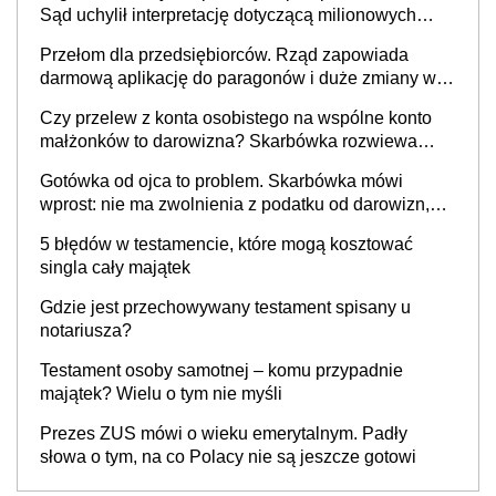
Sąd uchylił interpretację dotyczącą milionowych
przychodów
Przełom dla przedsiębiorców. Rząd zapowiada
darmową aplikację do paragonów i duże zmiany w
podatkach
Czy przelew z konta osobistego na wspólne konto
małżonków to darowizna? Skarbówka rozwiewa
wątpliwości
Gotówka od ojca to problem. Skarbówka mówi
wprost: nie ma zwolnienia z podatku od darowizn,
nawet gdy pieniądze wpłyną na konto
5 błędów w testamencie, które mogą kosztować
obdarowanego
singla cały majątek
Gdzie jest przechowywany testament spisany u
notariusza?
Testament osoby samotnej – komu przypadnie
majątek? Wielu o tym nie myśli
Prezes ZUS mówi o wieku emerytalnym. Padły
słowa o tym, na co Polacy nie są jeszcze gotowi