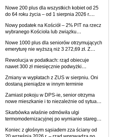
ważnym wniosku dla matek i ojców
Nowe 200 plus dla wszystkich kobiet od 25
do 64 roku życia – od 1 sierpnia 2026 r.
świadczenie przysługuje w ramach nowego
Nowy podatek na Kościół – 2% PIT na rzecz
programu rządowego
wybranego Kościoła lub związku
wyznaniowego. Premier potwierdza prace
Nowe 1000 plus dla seniorów otrzymujących
nad zmianami w systemie finansowania
emeryturę nie wyższą niż 3 272,69 zł. Z
wnioskami należy się pospieszyć, bo
Rewolucja w podatkach: rząd obiecuje
spóźnialscy świadczenia nie otrzymają
nawet 300 zł miesięcznie podwyżki
każdemu jeszcze przed wyborami
Zmiany w wypłatach z ZUS w sierpniu. Oni
dostaną pieniądze w innym terminie
Zamiast pokoju w DPS-ie, senior otrzyma
nowe mieszkanie i to niezależnie od sytuacji
materialnej – rząd ogłasza nowy program
Skarbówka właśnie odmówiła ulgi
wsparcia dla osób po 60 roku życia
termomodernizacyjnej po wymianie starego
pieca. Uwaga, decyduje ważny szczegół!
Koniec z głośnym sąsiadem zza ściany od
20 września 2026 r. – rząd wprowadza nowe