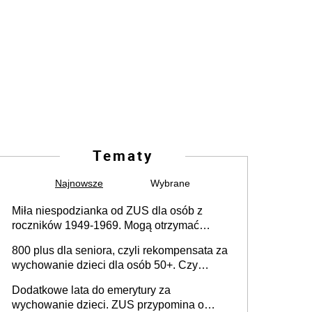
Tematy
Najnowsze
Wybrane
Miła niespodzianka od ZUS dla osób z
roczników 1949-1969. Mogą otrzymać
specjalną emeryturę
800 plus dla seniora, czyli rekompensata za
wychowanie dzieci dla osób 50+. Czy
dodatek dla seniorów za rodzicielstwo
Dodatkowe lata do emerytury za
wejdzie w życie?
wychowanie dzieci. ZUS przypomina o