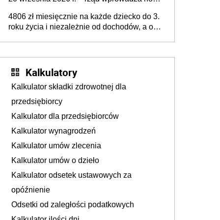
przepisy, które poprawią komfort życia
4806 zł miesięcznie na każde dziecko do 3.
mieszkańców
roku życia i niezależnie od dochodów, a od
4. roku życia 800 plus – nowe świadczenie
ma odwrócić trend spadku liczby urodzeń w
Polsce
Kalkulatory
Kalkulator składki zdrowotnej dla
przedsiębiorcy
Kalkulator dla przedsiębiorców
Kalkulator wynagrodzeń
Kalkulator umów zlecenia
Kalkulator umów o dzieło
Kalkulator odsetek ustawowych za
opóźnienie
Odsetki od zaległości podatkowych
Kalkulator ilości dni