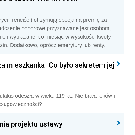
ci i renciści) otrzymują specjalną premię za
wiadczenie honorowe przyznawane jest osobom,
tnie i wypłacane, co miesiąc w wysokości kwoty
zin. Dodatkowo, oprócz emerytury lub renty.
za mieszkanka. Co było sekretem jej
lakis odeszła w wieku 119 lat. Nie brała leków i
j długowieczności?
ia projektu ustawy