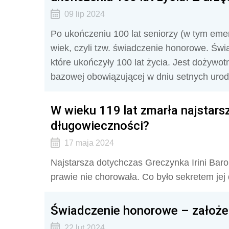
09 lip 2024
Po ukończeniu 100 lat seniorzy (w tym emery
wiek, czyli tzw. świadczenie honorowe. Ś
które ukończyły 100 lat życia. Jest dożywo
bazowej obowiązującej w dniu setnych urod
W wieku 119 lat zmarła najstars
długowieczności?
17 maja 2024
Najstarsza dotychczas Greczynka Irini Barou
prawie nie chorowała. Co było sekretem je
Świadczenie honorowe – założen
22 lut 2024