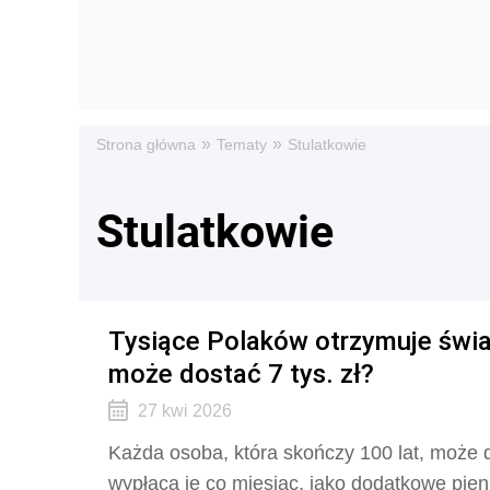
»
»
Strona główna
Tematy
Stulatkowie
Stulatkowie
Tysiące Polaków otrzymuje świa
może dostać 7 tys. zł?
27 kwi 2026
Każda osoba, która skończy 100 lat, może
wypłaca je co miesiąc, jako dodatkowe pien