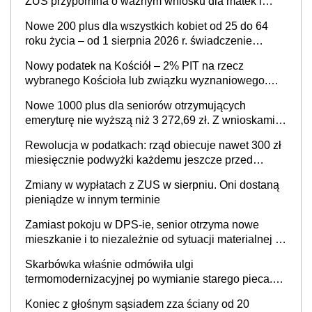
ZUS przypomina o ważnym wniosku dla matek i
ojców
Nowe 200 plus dla wszystkich kobiet od 25 do 64
roku życia – od 1 sierpnia 2026 r. świadczenie
przysługuje w ramach nowego programu rządowego
Nowy podatek na Kościół – 2% PIT na rzecz
wybranego Kościoła lub związku wyznaniowego.
Premier potwierdza prace nad zmianami w systemie
Nowe 1000 plus dla seniorów otrzymujących
finansowania
emeryturę nie wyższą niż 3 272,69 zł. Z wnioskami
należy się pospieszyć, bo spóźnialscy świadczenia
Rewolucja w podatkach: rząd obiecuje nawet 300 zł
nie otrzymają
miesięcznie podwyżki każdemu jeszcze przed
wyborami
Zmiany w wypłatach z ZUS w sierpniu. Oni dostaną
pieniądze w innym terminie
Zamiast pokoju w DPS-ie, senior otrzyma nowe
mieszkanie i to niezależnie od sytuacji materialnej –
rząd ogłasza nowy program wsparcia dla osób po 60
Skarbówka właśnie odmówiła ulgi
roku życia
termomodernizacyjnej po wymianie starego pieca.
Uwaga, decyduje ważny szczegół!
Koniec z głośnym sąsiadem zza ściany od 20