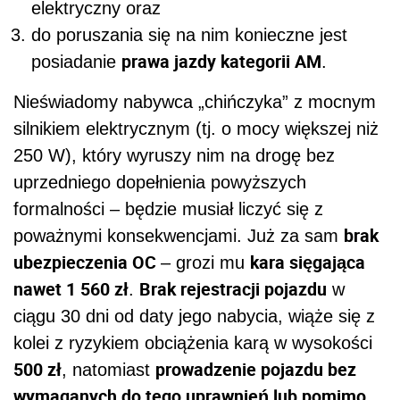
elektryczny oraz
do poruszania się na nim konieczne jest
prawa jazdy kategorii AM
posiadanie
.
Nieświadomy nabywca „chińczyka” z mocnym
silnikiem elektrycznym (tj. o mocy większej niż
250 W), który wyruszy nim na drogę bez
uprzedniego dopełnienia powyższych
formalności – będzie musiał liczyć się z
brak
poważnymi konsekwencjami. Już za sam
ubezpieczenia OC
kara sięgająca
– grozi mu
nawet 1 560 zł
Brak rejestracji pojazdu
.
w
ciągu 30 dni od daty jego nabycia, wiąże się z
kolei z ryzykiem obciążenia karą w wysokości
500 zł
prowadzenie pojazdu bez
, natomiast
wymaganych do tego uprawnień lub pomimo