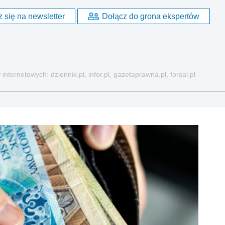
 się na newsletter
Dołącz do grona ekspertów
nternetowych: dziennik.pl, infor.pl, gazetaprawna.pl, forsal.pl