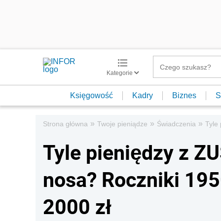
Kategorie
Księgowość
Kadry
Biznes
S
»
»
»
Strona główna
Twoje pieniądze
Świadczenia
Tyle
Tyle pieniędzy z ZU
nosa? Roczniki 19
2000 zł