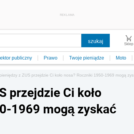
REKLAMA
Sklep
ektor publiczny
Prawo
Twoje pieniądze
Moto
 pieniędzy z ZUS przejdzie Ci koło nosa? Roczniki 1950-1969 mogą zys
S przejdzie Ci koło
50-1969 mogą zyskać