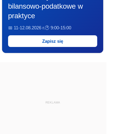
bilansowo-podatkowe w
praktyce
📅 11-12.08.2026 r.
🕐 9:00-15:00
Zapisz się
REKLAMA