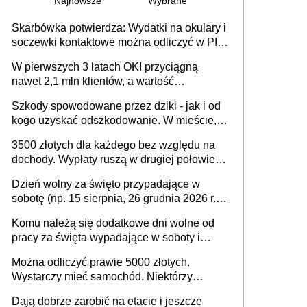
Najnowsze
Wybrane
Skarbówka potwierdza: Wydatki na okulary i
soczewki kontaktowe można odliczyć w PIT.
Główny warunek - orzeczenie o
W pierwszych 3 latach OKI przyciągną
niepełnosprawności. Częściowe
nawet 2,1 mln klientów, a wartość
dofinansowanie (np. z zfśs) pomniejsza
zgromadzonych aktywów przekroczy 100
odliczenie
Szkody spowodowane przez dziki - jak i od
mld zł
kogo uzyskać odszkodowanie. W mieście,
na drodze i na terenach rolniczych
3500 złotych dla każdego bez względu na
dochody. Wypłaty ruszą w drugiej połowie
sierpnia. Trzeba jednak złożyć wniosek
Dzień wolny za święto przypadające w
sobotę (np. 15 sierpnia, 26 grudnia 2026 r.) –
zasady rozliczania czasu pracy, obowiązki
Komu należą się dodatkowe dni wolne od
pracodawcy (sektor prywatny i administracja
pracy za święta wypadające w soboty i
publiczna), najczęstsze pytania
niedziele? Jak to wygląda w 2026 roku?
Można odliczyć prawie 5000 złotych.
Wystarczy mieć samochód. Niektórzy
zapominają o tej uldze w rozliczeniach ze
Dają dobrze zarobić na etacie i jeszcze
skarbówką