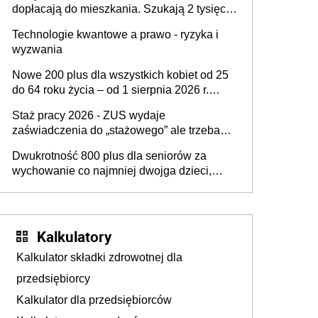
dopłacają do mieszkania. Szukają 2 tysięcy
pracowników
Technologie kwantowe a prawo - ryzyka i
wyzwania
Nowe 200 plus dla wszystkich kobiet od 25
do 64 roku życia – od 1 sierpnia 2026 r.
świadczenie przysługuje w ramach nowego
Staż pracy 2026 - ZUS wydaje
programu rządowego
zaświadczenia do „stażowego” ale trzeba
złożyć wniosek USP albo US-7 (za okresy
Dwukrotność 800 plus dla seniorów za
sprzed 1999 roku). Jak odebrać
wychowanie co najmniej dwojga dzieci,
zaświadczenie z ZUS?
które „pracują w Polsce i zasilają budżet
państwa poprzez płacenie podatków?
Zapadła decyzja Sejmu
Kalkulatory
Kalkulator składki zdrowotnej dla
przedsiębiorcy
Kalkulator dla przedsiębiorców