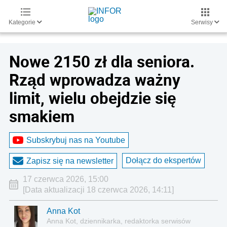
Kategorie
Serwisy
Nowe 2150 zł dla seniora.
Rząd wprowadza ważny
limit, wielu obejdzie się
smakiem
Subskrybuj nas na Youtube
Dołącz do ekspertów
Zapisz się na newsletter
17 czerwca 2026, 15:00
[Data aktualizacji 18 czerwca 2026, 14:11]
Anna Kot
Anna Kot, dziennikarka, redaktorka serwisów