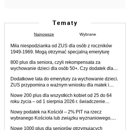
Tematy
Najnowsze
Wybrane
Miła niespodzianka od ZUS dla osób z roczników
1949-1969. Mogą otrzymać specjalną emeryturę
800 plus dla seniora, czyli rekompensata za
wychowanie dzieci dla osób 50+. Czy dodatek dla
seniorów za rodzicielstwo wejdzie w życie?
Dodatkowe lata do emerytury za wychowanie dzieci.
ZUS przypomina o ważnym wniosku dla matek i
ojców
Nowe 200 plus dla wszystkich kobiet od 25 do 64
roku życia – od 1 sierpnia 2026 r. świadczenie
przysługuje w ramach nowego programu rządowego
Nowy podatek na Kościół – 2% PIT na rzecz
wybranego Kościoła lub związku wyznaniowego.
Premier potwierdza prace nad zmianami w systemie
Nowe 1000 plus dla seniorów otrzymujących