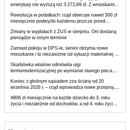
finansowania
emeryturę nie wyższą niż 3 272,69 zł. Z wnioskami
należy się pospieszyć, bo spóźnialscy świadczenia
Rewolucja w podatkach: rząd obiecuje nawet 300 zł
nie otrzymają
miesięcznie podwyżki każdemu jeszcze przed
wyborami
Zmiany w wypłatach z ZUS w sierpniu. Oni dostaną
pieniądze w innym terminie
Zamiast pokoju w DPS-ie, senior otrzyma nowe
mieszkanie i to niezależnie od sytuacji materialnej –
rząd ogłasza nowy program wsparcia dla osób po 60
Skarbówka właśnie odmówiła ulgi
roku życia
termomodernizacyjnej po wymianie starego pieca.
Uwaga, decyduje ważny szczegół!
Koniec z głośnym sąsiadem zza ściany od 20
września 2026 r. – rząd wprowadza nowe przepisy,
które poprawią komfort życia mieszkańców
4806 zł miesięcznie na każde dziecko do 3. roku
życia i niezależnie od dochodów, a od 4. roku życia
800 plus – nowe świadczenie ma odwrócić trend
spadku liczby urodzeń w Polsce