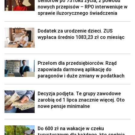
seniorów po 75 roku życia, z powodu
nowych przepisów – RPO interweniuje w
sprawie iluzorycznego świadczenia
Dodatek za urodzenie dzieci. ZUS
wypłaca średnio 1083,23 zł co miesiąc
Przełom dla przedsiębiorców. Rząd
zapowiada darmową aplikację do
paragonów i duże zmiany w podatkach
Decyzja podjęta. Te grupy zawodowe
zarobią od 1 lipca znacznie więcej. Oto
nowe pensje minimalne
Do 600 zł na wakacje w czeku
turystycznym dla każdego, kto spełnia