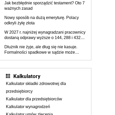
Jak bezbłędnie sporządzić testament? Oto 7
ważnych zasad
Nowy sposób na dużą emeryturę. Polacy
odkryli żyłę złota
W 2027 r. najniżej wynagradzani pracownicy
dostaną odprawy wyższe o 144, 288 i 432
złote
Dłużnik nie żyje, ale dług się nie kasuje.
Formalności spadkowe w sądzie może
załatwić wierzyciel bez zgody rodziny
zmarłego
Kalkulatory
Kalkulator składki zdrowotnej dla
przedsiębiorcy
Kalkulator dla przedsiębiorców
Kalkulator wynagrodzeń
Kalkulator umów zlecenia