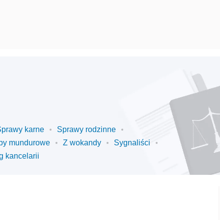
Sprawy karne
Sprawy rodzinne
by mundurowe
Z wokandy
Sygnaliści
g kancelarii