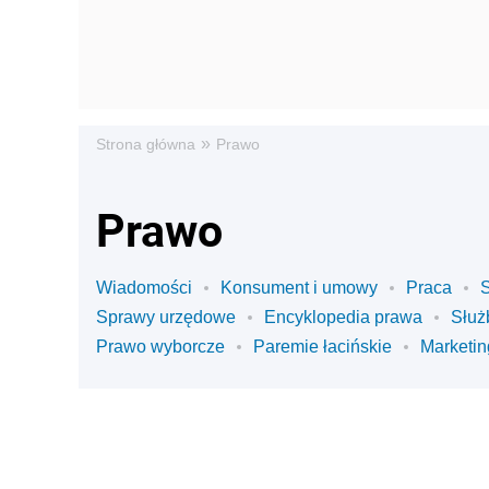
»
Strona główna
Prawo
Prawo
Wiadomości
Konsument i umowy
Praca
Sprawy urzędowe
Encyklopedia prawa
Służ
Prawo wyborcze
Paremie łacińskie
Marketin