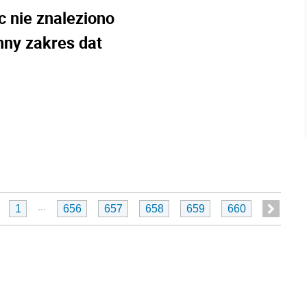
c nie znaleziono
nny zakres dat
...
1
656
657
658
659
660