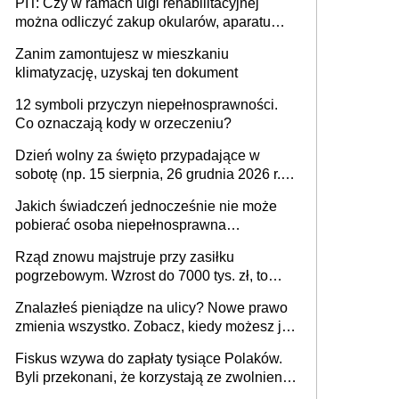
PIT: Czy w ramach ulgi rehabilitacyjnej
można odliczyć zakup okularów, aparatu
słuchowego i skutera inwalidzkiego?
Zanim zamontujesz w mieszkaniu
klimatyzację, uzyskaj ten dokument
12 symboli przyczyn niepełnosprawności.
Co oznaczają kody w orzeczeniu?
Dzień wolny za święto przypadające w
sobotę (np. 15 sierpnia, 26 grudnia 2026 r.) –
zasady rozliczania czasu pracy, obowiązki
Jakich świadczeń jednocześnie nie może
pracodawcy (sektor prywatny i administracja
pobierać osoba niepełnosprawna
publiczna), najczęstsze pytania
[praktyczny poradnik]
Rząd znowu majstruje przy zasiłku
pogrzebowym. Wzrost do 7000 tys. zł, to
jeszcze nie wszystko
Znalazłeś pieniądze na ulicy? Nowe prawo
zmienia wszystko. Zobacz, kiedy możesz je
legalnie zatrzymać
Fiskus wzywa do zapłaty tysiące Polaków.
Byli przekonani, że korzystają ze zwolnienia
z podatku od sprzedaży nieruchomości