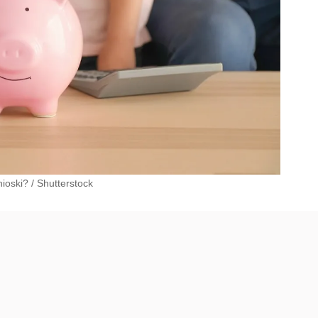
nioski?
/
Shutterstock