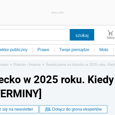
REKLAMA
Sklep
ektor publiczny
Prawo
Twoje pieniądze
Moto
»
»
prawo
Dziecko i finanse
Świadczenia na dziecko w 2025 roku. Kie
ecko w 2025 roku. Kiedy
[TERMINY]
 się na newsletter
Dołącz do grona ekspertów