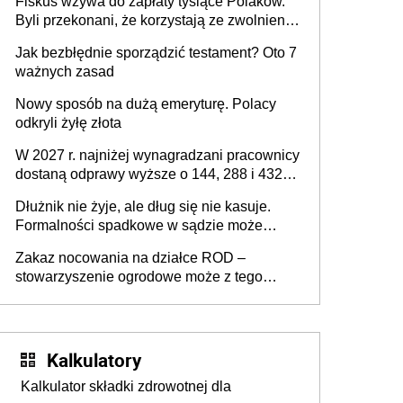
Fiskus wzywa do zapłaty tysiące Polaków.
Byli przekonani, że korzystają ze zwolnienia
z podatku od sprzedaży nieruchomości
Jak bezbłędnie sporządzić testament? Oto 7
ważnych zasad
Nowy sposób na dużą emeryturę. Polacy
odkryli żyłę złota
W 2027 r. najniżej wynagradzani pracownicy
dostaną odprawy wyższe o 144, 288 i 432
złote
Dłużnik nie żyje, ale dług się nie kasuje.
Formalności spadkowe w sądzie może
załatwić wierzyciel bez zgody rodziny
Zakaz nocowania na działce ROD –
zmarłego
stowarzyszenie ogrodowe może z tego
powodu pozbawić działkowca prawa do
działki (wypowiedzieć dzierżawę)?
Kalkulatory
Kalkulator składki zdrowotnej dla