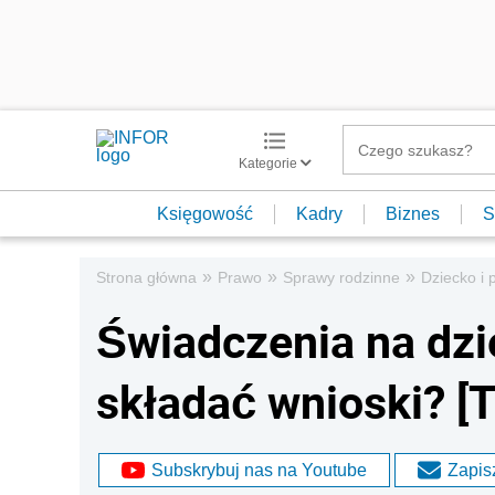
Kategorie
Księgowość
Kadry
Biznes
S
»
»
»
Strona główna
Prawo
Sprawy rodzinne
Dziecko i 
Świadczenia na dzi
składać wnioski? 
Subskrybuj nas na Youtube
Zapisz