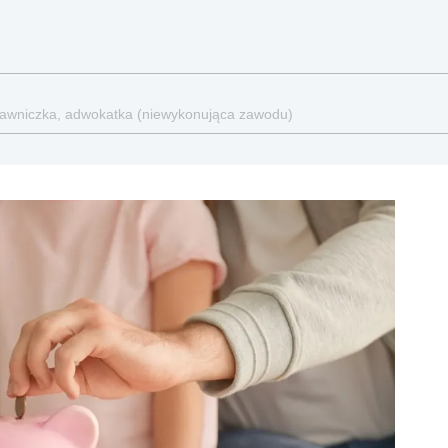
, prawniczka, adwokatka (niewykonująca zawodu)