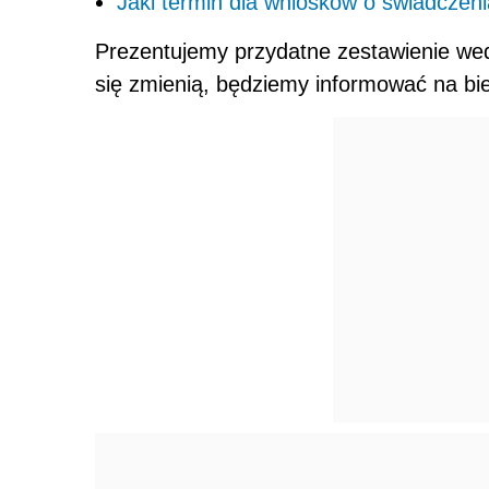
Jaki termin dla wniosków o świadczen
Prezentujemy przydatne zestawienie wedł
się zmienią, będziemy informować na bi