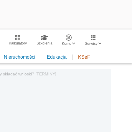
Kalkulatory
Szkolenia
Konto
Serwisy
Nieruchomości
Edukacja
KSeF
dy składać wnioski? [TERMINY]