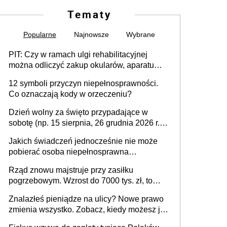
Tematy
Popularne
Najnowsze
Wybrane
PIT: Czy w ramach ulgi rehabilitacyjnej
można odliczyć zakup okularów, aparatu
słuchowego i skutera inwalidzkiego?
12 symboli przyczyn niepełnosprawności.
Co oznaczają kody w orzeczeniu?
Dzień wolny za święto przypadające w
sobotę (np. 15 sierpnia, 26 grudnia 2026 r.) –
zasady rozliczania czasu pracy, obowiązki
Jakich świadczeń jednocześnie nie może
pracodawcy (sektor prywatny i administracja
pobierać osoba niepełnosprawna
publiczna), najczęstsze pytania
[praktyczny poradnik]
Rząd znowu majstruje przy zasiłku
pogrzebowym. Wzrost do 7000 tys. zł, to
jeszcze nie wszystko
Znalazłeś pieniądze na ulicy? Nowe prawo
zmienia wszystko. Zobacz, kiedy możesz je
legalnie zatrzymać