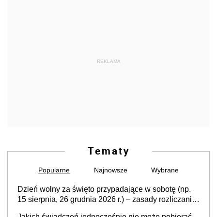
REKLAMA
Tematy
Popularne
Najnowsze
Wybrane
Dzień wolny za święto przypadające w sobotę (np.
15 sierpnia, 26 grudnia 2026 r.) – zasady rozliczania
czasu pracy, obowiązki pracodawcy (sektor prywatny
Jakich świadczeń jednocześnie nie może pobierać