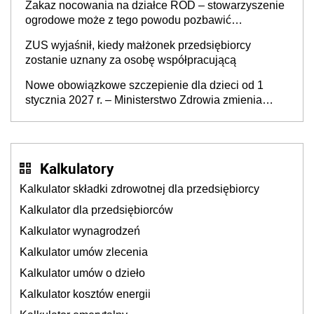
Zakaz nocowania na działce ROD – stowarzyszenie
ogrodowe może z tego powodu pozbawić
działkowca prawa do działki (wypowiedzieć
ZUS wyjaśnił, kiedy małżonek przedsiębiorcy
dzierżawę)?
zostanie uznany za osobę współpracującą
Nowe obowiązkowe szczepienie dla dzieci od 1
stycznia 2027 r. – Ministerstwo Zdrowia zmienia
Program Szczepień Ochronnych na 2027 r.
Kalkulatory
Kalkulator składki zdrowotnej dla przedsiębiorcy
Kalkulator dla przedsiębiorców
Kalkulator wynagrodzeń
Kalkulator umów zlecenia
Kalkulator umów o dzieło
Kalkulator kosztów energii