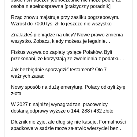
i administracja publiczna), najczęstsze pytania
osoba niepełnosprawna [praktyczny poradnik]
Rząd znowu majstruje przy zasiłku pogrzebowym.
Wzrost do 7000 tys. zł, to jeszcze nie wszystko
Znalazłeś pieniądze na ulicy? Nowe prawo zmienia
wszystko. Zobacz, kiedy możesz je legalnie
zatrzymać
Fiskus wzywa do zapłaty tysiące Polaków. Byli
przekonani, że korzystają ze zwolnienia z podatku
od sprzedaży nieruchomości
Jak bezbłędnie sporządzić testament? Oto 7
ważnych zasad
Nowy sposób na dużą emeryturę. Polacy odkryli żyłę
złota
W 2027 r. najniżej wynagradzani pracownicy
dostaną odprawy wyższe o 144, 288 i 432 złote
Dłużnik nie żyje, ale dług się nie kasuje. Formalności
spadkowe w sądzie może załatwić wierzyciel bez
zgody rodziny zmarłego