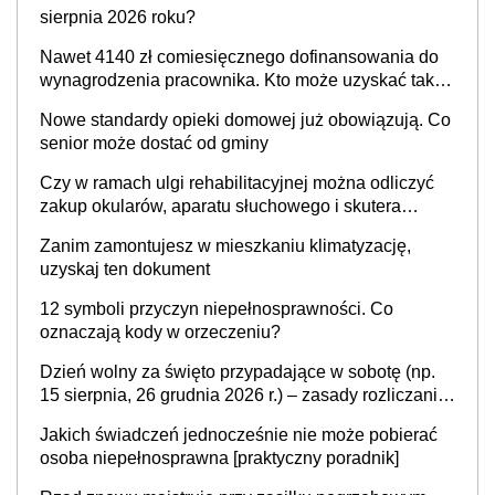
sierpnia 2026 roku?
Nawet 4140 zł comiesięcznego dofinansowania do
wynagrodzenia pracownika. Kto może uzyskać takie
pieniądze?
Nowe standardy opieki domowej już obowiązują. Co
senior może dostać od gminy
Czy w ramach ulgi rehabilitacyjnej można odliczyć
zakup okularów, aparatu słuchowego i skutera
inwalidzkiego?
Zanim zamontujesz w mieszkaniu klimatyzację,
uzyskaj ten dokument
12 symboli przyczyn niepełnosprawności. Co
oznaczają kody w orzeczeniu?
Dzień wolny za święto przypadające w sobotę (np.
15 sierpnia, 26 grudnia 2026 r.) – zasady rozliczania
czasu pracy, obowiązki pracodawcy (sektor prywatny
Jakich świadczeń jednocześnie nie może pobierać
i administracja publiczna), najczęstsze pytania
osoba niepełnosprawna [praktyczny poradnik]