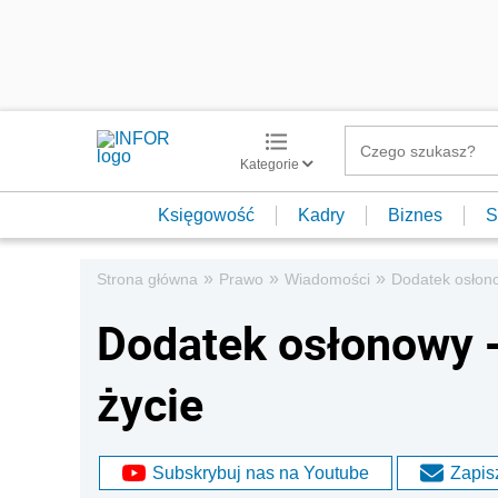
Kategorie
Księgowość
Kadry
Biznes
S
»
»
»
Strona główna
Prawo
Wiadomości
Dodatek osłono
Dodatek osłonowy 
życie
Subskrybuj nas na Youtube
Zapisz