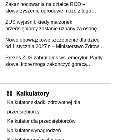
Zakaz nocowania na działce ROD –
zmarłego
stowarzyszenie ogrodowe może z tego
powodu pozbawić działkowca prawa do
ZUS wyjaśnił, kiedy małżonek
działki (wypowiedzieć dzierżawę)?
przedsiębiorcy zostanie uznany za osobę
współpracującą
Nowe obowiązkowe szczepienie dla dzieci
od 1 stycznia 2027 r. – Ministerstwo Zdrowia
zmienia Program Szczepień Ochronnych na
Prezes ZUS zabrał głos ws. emerytur. Padły
2027 r.
słowa, które mogą zakończyć gorącą
dyskusję
Kalkulatory
Kalkulator składki zdrowotnej dla
przedsiębiorcy
Kalkulator dla przedsiębiorców
Kalkulator wynagrodzeń
Kalkulator umów zlecenia