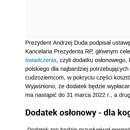
Prezydent Andrzej Duda podpisał ustawę
Kancelaria Prezydenta RP, głównym cel
świadczenia
, czyli dodatku osłonowego,
polskiego dla najbardziej potrzebującyc
cudzoziemcom, w pokryciu części kosztó
Wyjaśniono, że dodatek będzie wypłacan
ma nastąpić do 31 marca 2022 r., a drugi
Dodatek osłonowy - dla ko
„Dodatek ten będzie przysługiwał gosp