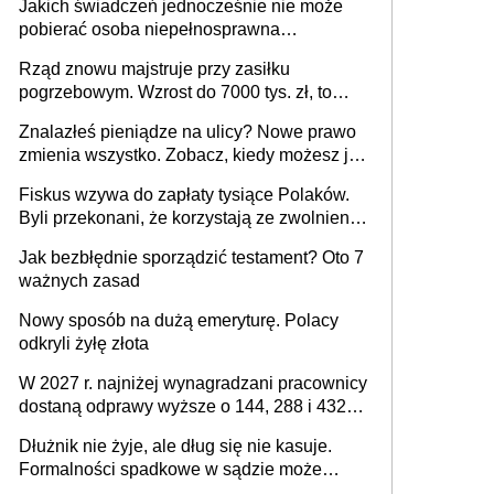
Jakich świadczeń jednocześnie nie może
pobierać osoba niepełnosprawna
[praktyczny poradnik]
Rząd znowu majstruje przy zasiłku
pogrzebowym. Wzrost do 7000 tys. zł, to
jeszcze nie wszystko
Znalazłeś pieniądze na ulicy? Nowe prawo
zmienia wszystko. Zobacz, kiedy możesz je
legalnie zatrzymać
Fiskus wzywa do zapłaty tysiące Polaków.
Byli przekonani, że korzystają ze zwolnienia
z podatku od sprzedaży nieruchomości
Jak bezbłędnie sporządzić testament? Oto 7
ważnych zasad
Nowy sposób na dużą emeryturę. Polacy
odkryli żyłę złota
W 2027 r. najniżej wynagradzani pracownicy
dostaną odprawy wyższe o 144, 288 i 432
złote
Dłużnik nie żyje, ale dług się nie kasuje.
Formalności spadkowe w sądzie może
załatwić wierzyciel bez zgody rodziny