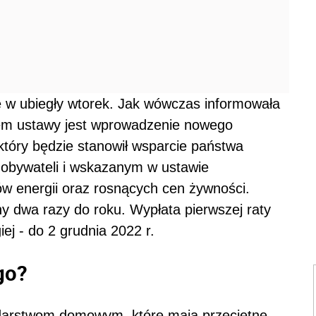
 w ubiegły wtorek. Jak wówczas informowała
em ustawy jest wprowadzenie nowego
 który będzie stanowił wsparcie państwa
h obywateli i wskazanym w ustawie
w energii oraz rosnących cen żywności.
y dwa razy do roku. Wypłata pierwszej raty
ej - do 2 grudnia 2022 r.
go?
odarstwom domowym, które mają przeciętne