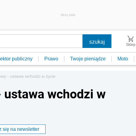
REKLAMA
Sklep
ektor publiczny
Prawo
Twoje pieniądze
Moto
wy - ustawa wchodzi w życie
- ustawa wchodzi w
 się na newsletter