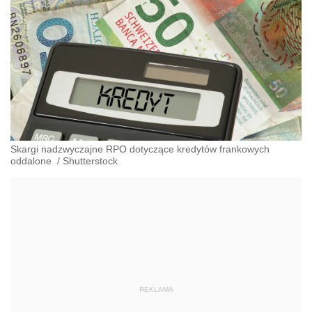
Skargi nadzwyczajne RPO dotyczące kredytów frankowych
oddalone
/
Shutterstock