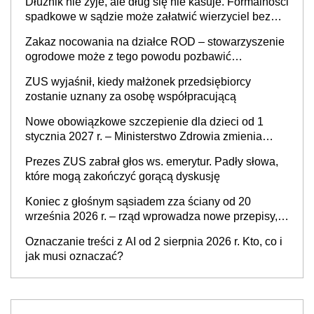
Dłużnik nie żyje, ale dług się nie kasuje. Formalności
spadkowe w sądzie może załatwić wierzyciel bez
zgody rodziny zmarłego
Zakaz nocowania na działce ROD – stowarzyszenie
ogrodowe może z tego powodu pozbawić
działkowca prawa do działki (wypowiedzieć
ZUS wyjaśnił, kiedy małżonek przedsiębiorcy
dzierżawę)?
zostanie uznany za osobę współpracującą
Nowe obowiązkowe szczepienie dla dzieci od 1
stycznia 2027 r. – Ministerstwo Zdrowia zmienia
Program Szczepień Ochronnych na 2027 r.
Prezes ZUS zabrał głos ws. emerytur. Padły słowa,
które mogą zakończyć gorącą dyskusję
Koniec z głośnym sąsiadem zza ściany od 20
września 2026 r. – rząd wprowadza nowe przepisy,
które poprawią komfort życia mieszkańców
Oznaczanie treści z AI od 2 sierpnia 2026 r. Kto, co i
jak musi oznaczać?