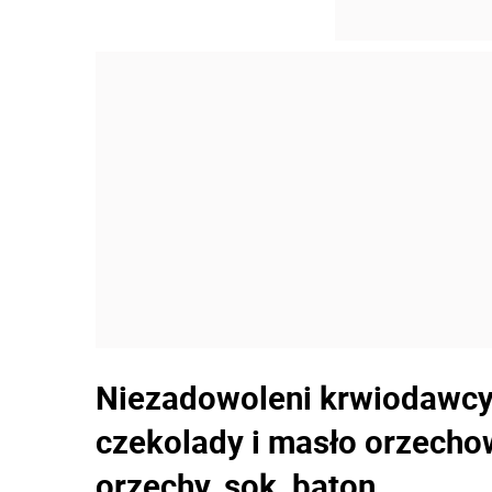
Niezadowoleni krwiodawcy.
czekolady i masło orzechow
orzechy, sok, baton