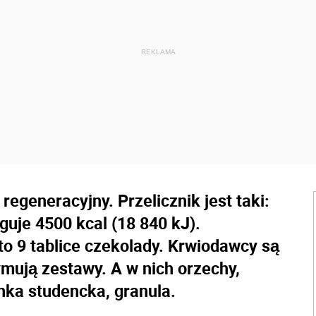
egeneracyjny. Przelicznik jest taki:
guje 4500 kcal (18 840 kJ).
 to 9 tablice czekolady. Krwiodawcy są
zymują zestawy. A w nich orzechy,
nka studencka, granula.