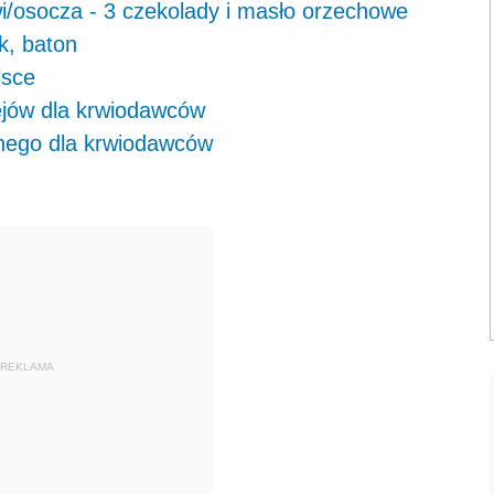
i/osocza - 3 czekolady i masło orzechowe
k, baton
lsce
ejów dla krwiodawców
jnego dla krwiodawców
REKLAMA