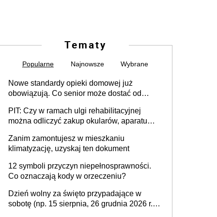
Tematy
Popularne
Najnowsze
Wybrane
Nowe standardy opieki domowej już
obowiązują. Co senior może dostać od
gminy
PIT: Czy w ramach ulgi rehabilitacyjnej
można odliczyć zakup okularów, aparatu
słuchowego i skutera inwalidzkiego?
Zanim zamontujesz w mieszkaniu
klimatyzację, uzyskaj ten dokument
12 symboli przyczyn niepełnosprawności.
Co oznaczają kody w orzeczeniu?
Dzień wolny za święto przypadające w
sobotę (np. 15 sierpnia, 26 grudnia 2026 r.) –
zasady rozliczania czasu pracy, obowiązki