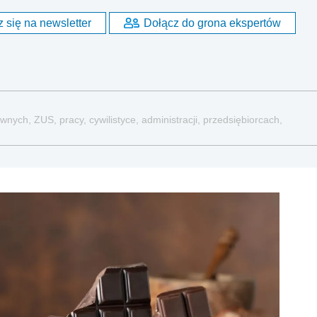
 się na newsletter
Dołącz do grona ekspertów
nych, ZUS, pracy, cywilistyce, administracji, przedsiębiorcach,