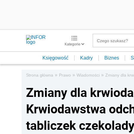
Kategorie
Księgowość
Kadry
Biznes
S
»
»
»
Strona główna
Prawo
Wiadomości
Zmiany dla krw
Zmiany dla krwiod
Krwiodawstwa odch
tabliczek czekolad