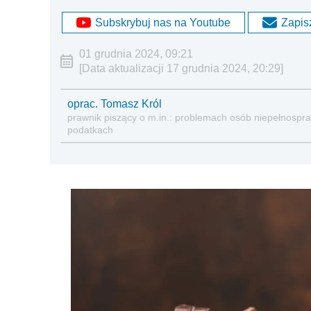
Subskrybuj nas na Youtube
Zapisz
01 grudnia 2024, 09:21
[Data aktualizacji 17 grudnia 2024, 20:29]
oprac. Tomasz Król
prawnik piszący o m.in.: problemach osób niepełnospraw
podatkach