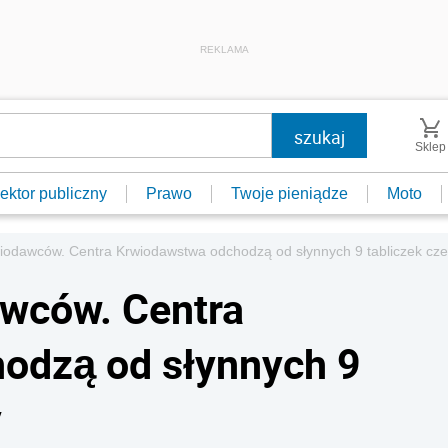
REKLAMA
Sklep
ektor publiczny
Prawo
Twoje pieniądze
Moto
iodawców. Centra Krwiodawstwa odchodzą od słynnych 9 tabliczek cz
awców. Centra
odzą od słynnych 9
y