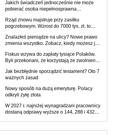
Jakich świadczeń jednocześnie nie może
pracodawcy (sektor prywatny i administracja
pobierać osoba niepełnosprawna
publiczna), najczęstsze pytania
[praktyczny poradnik]
Rząd znowu majstruje przy zasiłku
pogrzebowym. Wzrost do 7000 tys. zł, to
jeszcze nie wszystko
Znalazłeś pieniądze na ulicy? Nowe prawo
zmienia wszystko. Zobacz, kiedy możesz je
legalnie zatrzymać
Fiskus wzywa do zapłaty tysiące Polaków.
Byli przekonani, że korzystają ze zwolnienia
z podatku od sprzedaży nieruchomości
Jak bezbłędnie sporządzić testament? Oto 7
ważnych zasad
Nowy sposób na dużą emeryturę. Polacy
odkryli żyłę złota
W 2027 r. najniżej wynagradzani pracownicy
dostaną odprawy wyższe o 144, 288 i 432
złote