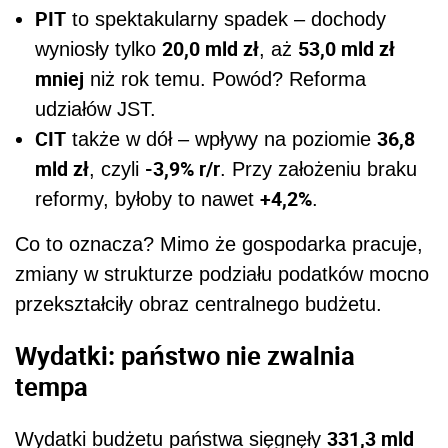
PIT
to spektakularny spadek – dochody
20,0 mld zł
53,0 mld zł
wyniosły tylko
, aż
mniej
niż rok temu. Powód? Reforma
udziałów JST.
CIT
36,8
także w dół – wpływy na poziomie
mld zł
-3,9% r/r
, czyli
. Przy założeniu braku
+4,2%
reformy, byłoby to nawet
.
Co to oznacza? Mimo że gospodarka pracuje,
zmiany w strukturze podziału podatków mocno
przekształciły obraz centralnego budżetu.
Wydatki: państwo nie zwalnia
tempa
331,3 mld
Wydatki budżetu państwa sięgnęły