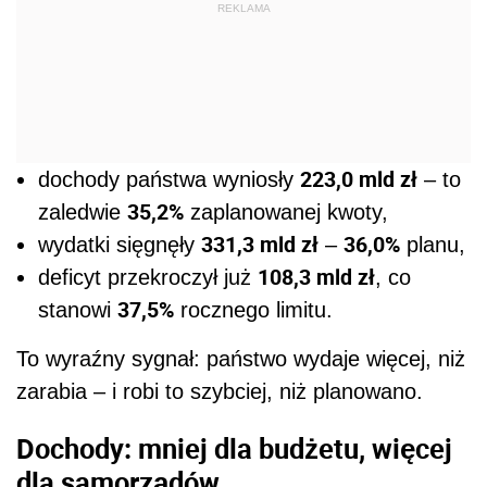
REKLAMA
223,0 mld zł
dochody państwa wyniosły
– to
35,2%
zaledwie
zaplanowanej kwoty,
331,3 mld zł
36,0%
wydatki sięgnęły
–
planu,
108,3 mld zł
deficyt przekroczył już
, co
37,5%
stanowi
rocznego limitu.
To wyraźny sygnał: państwo wydaje więcej, niż
zarabia – i robi to szybciej, niż planowano.
Dochody: mniej dla budżetu, więcej
dla samorządów