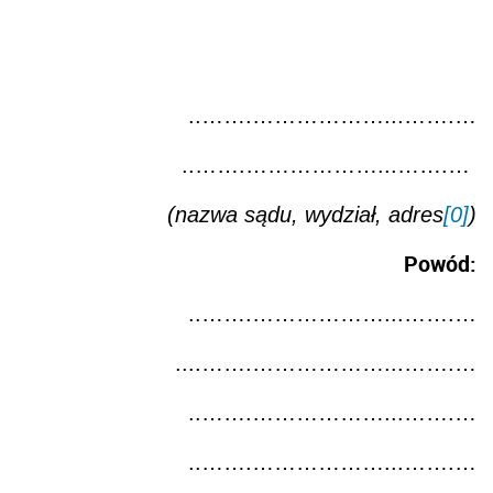
..…….………………...…….…
..…….………………...…….…
(nazwa sądu, wydział, adres
[0]
)
Powód:
..…….………………...…….…
....…….………………...…….…
..…….………………...…….…
..…….………………...…….…