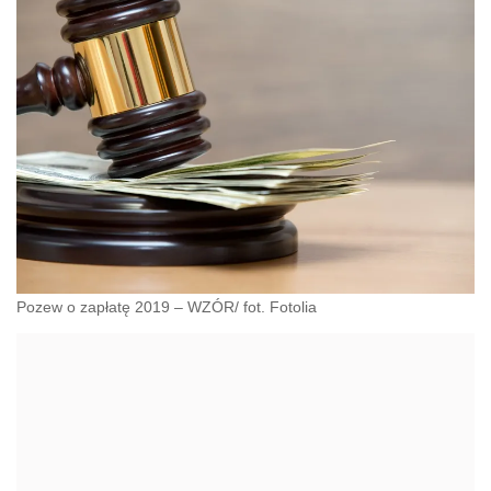
Pozew o zapłatę 2019 – WZÓR/ fot. Fotolia