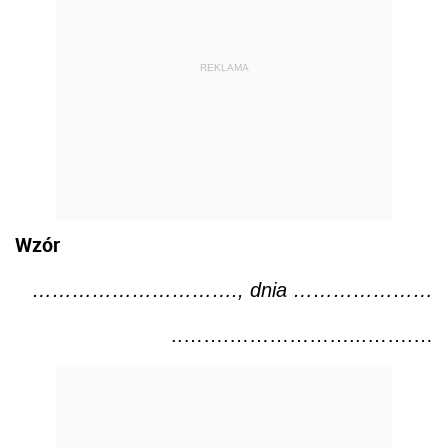
REKLAMA
Wzór
…………………………., dnia …………………
..…….………………...…….…