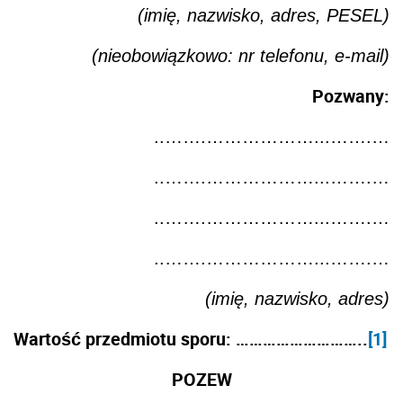
(imię, nazwisko, adres, PESEL)
(nieobowiązkowo: nr telefonu, e-mail)
Pozwany:
..…….………………...…….…
..…….………………...…….…
..…….………………...…….…
..…….………………...…….…
(imię, nazwisko, adres)
Wartość przedmiotu sporu: ………………………..
[1]
POZEW