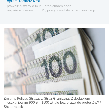
oprac. Tomasz Król
prawnik piszący o m.in.: problemach osób
niepełnosprawnych, ZUS, pracy, cywilistyce, administracji,
przedsiębiorcach, podatkach
Zmiany: Policja. Strażacy. Straż Graniczna. Z dodatkiem
mieszkaniowym 900 zł - 1800 zł, ale bez prawa do protestów?
/
Shutterstock