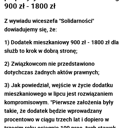
900 zł - 1800 zł
Z wywiadu wiceszefa "Solidarności"
dowiadujemy się, że:
1) Dodatek mieszkaniowy 900 zł - 1800 zł dla
służb to krok w dobrą stronę;
2)
Związkowcom nie przedstawiono
dotychczas żadnych aktów prawnych;
3)
Jak powiedział, wejście w życie dodatku
mieszkaniowego w lipcu jest rozwiązaniem
kompromisowym. "Pierwsze założenia były
takie, że dodatek będzie wprowadzany
procentowo w ciągu trzech lat i dopiero w
trzecim roku osiągnie 100 proc. tych stawek.