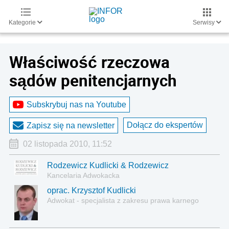
Kategorie
Serwisy
Właściwość rzeczowa
sądów penitencjarnych
Subskrybuj nas na Youtube
Dołącz do ekspertów
Zapisz się na newsletter
02 listopada 2010, 11:52
Rodzewicz Kudlicki & Rodzewicz
Kancelaria Adwokacka
oprac. Krzysztof Kudlicki
Adwokat - specjalista z zakresu prawa karnego