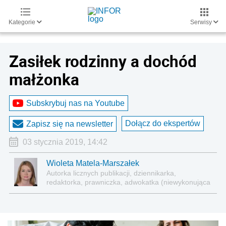
Kategorie
Serwisy
Zasiłek rodzinny a dochód
małżonka
Subskrybuj nas na Youtube
Dołącz do ekspertów
Zapisz się na newsletter
03 stycznia 2019, 14:42
Wioleta Matela-Marszałek
Autorka licznych publikacji, dziennikarka,
redaktorka, prawniczka, adwokatka (niewykonująca
zawodu)