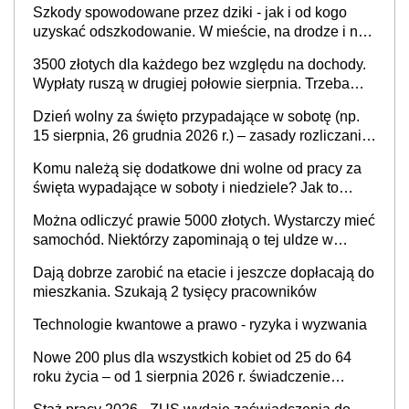
Szkody spowodowane przez dziki - jak i od kogo
uzyskać odszkodowanie. W mieście, na drodze i na
terenach rolniczych
3500 złotych dla każdego bez względu na dochody.
Wypłaty ruszą w drugiej połowie sierpnia. Trzeba
jednak złożyć wniosek
Dzień wolny za święto przypadające w sobotę (np.
15 sierpnia, 26 grudnia 2026 r.) – zasady rozliczania
czasu pracy, obowiązki pracodawcy (sektor prywatny
Komu należą się dodatkowe dni wolne od pracy za
i administracja publiczna), najczęstsze pytania
święta wypadające w soboty i niedziele? Jak to
wygląda w 2026 roku?
Można odliczyć prawie 5000 złotych. Wystarczy mieć
samochód. Niektórzy zapominają o tej uldze w
rozliczeniach ze skarbówką
Dają dobrze zarobić na etacie i jeszcze dopłacają do
mieszkania. Szukają 2 tysięcy pracowników
Technologie kwantowe a prawo - ryzyka i wyzwania
Nowe 200 plus dla wszystkich kobiet od 25 do 64
roku życia – od 1 sierpnia 2026 r. świadczenie
przysługuje w ramach nowego programu rządowego