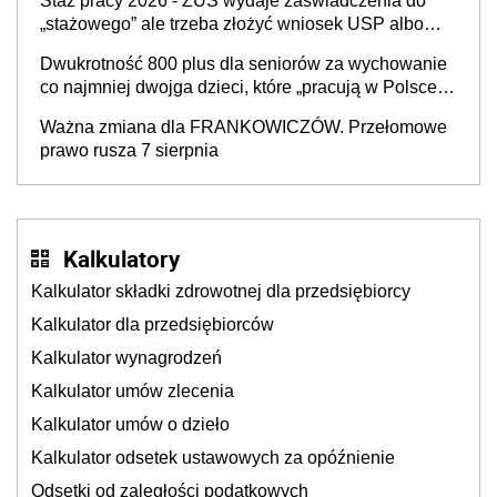
Staż pracy 2026 - ZUS wydaje zaświadczenia do
„stażowego” ale trzeba złożyć wniosek USP albo
US-7 (za okresy sprzed 1999 roku). Jak odebrać
Dwukrotność 800 plus dla seniorów za wychowanie
zaświadczenie z ZUS?
co najmniej dwojga dzieci, które „pracują w Polsce i
zasilają budżet państwa poprzez płacenie
Ważna zmiana dla FRANKOWICZÓW. Przełomowe
podatków? Zapadła decyzja Sejmu
prawo rusza 7 sierpnia
Kalkulatory
Kalkulator składki zdrowotnej dla przedsiębiorcy
Kalkulator dla przedsiębiorców
Kalkulator wynagrodzeń
Kalkulator umów zlecenia
Kalkulator umów o dzieło
Kalkulator odsetek ustawowych za opóźnienie
Odsetki od zaległości podatkowych