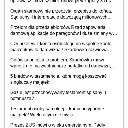
uprawiasz, możesz mieć obowiązek zapłaty za brak
OC
Organ skarbowy nie przeczytał przepisu do końca.
Sąd uchylił interpretację dotyczącą milionowych
przychodów
Przełom dla przedsiębiorców. Rząd zapowiada
darmową aplikację do paragonów i duże zmiany w
podatkach
Czy przelew z konta osobistego na wspólne konto
małżonków to darowizna? Skarbówka rozwiewa
wątpliwości
Gotówka od ojca to problem. Skarbówka mówi
wprost: nie ma zwolnienia z podatku od darowizn,
nawet gdy pieniądze wpłyną na konto
5 błędów w testamencie, które mogą kosztować
obdarowanego
singla cały majątek
Gdzie jest przechowywany testament spisany u
notariusza?
Testament osoby samotnej – komu przypadnie
majątek? Wielu o tym nie myśli
Prezes ZUS mówi o wieku emerytalnym. Padły